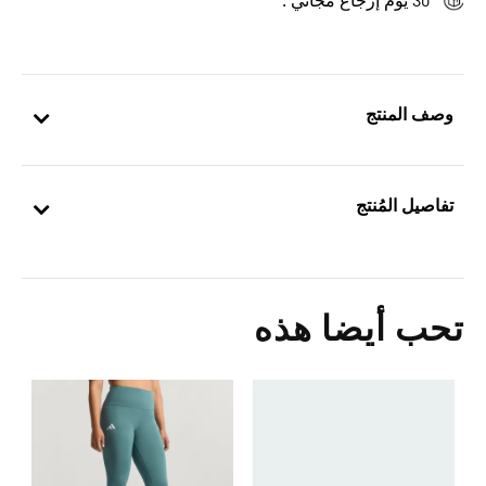
30 يوم إرجاع مجاني .
وصف المنتج
تفاصيل المُنتج
تحب أيضا هذه
ش
Price Reduced From
To
3
ا