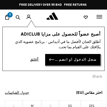
ا
Pause
FREE DELIVERY OVER 55 BHD
FREE RETURNS
promotion
rotation
0
النساء
ملابس
أصبح عضواً للحصول على مزايا ADICLUB
أطلق العنان لأفضل ما في أديداس - برنامج عضوية الذي
صدرية ADIZERO RUNNING
يكافئك على القيام بما تحب.
BD 53.75
سجل الدخول أو انضم الآن
أغلق
Black
اختر مقاس (EU)
جدول القياسات
L
M
S
XS
2XS