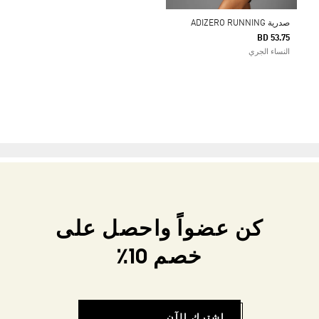
صدرية ADIZERO RUNNING
BD 53.75
النساء الجري
كن عضواً واحصل على
خصم 10٪
اشترك الآن