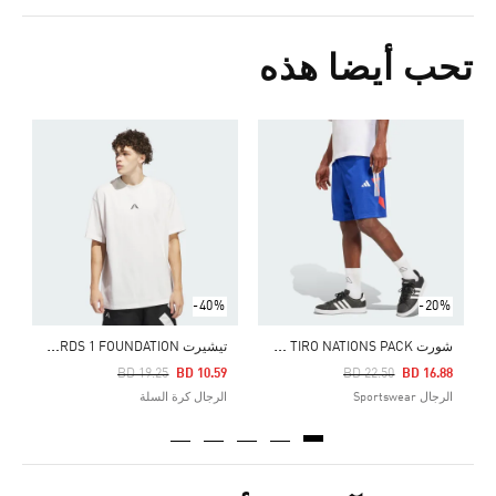
تحب أيضا هذه
5
ا
-40%
-20%
ش
ورت HOUSE OF TIRO NATIONS PACK
ت
يشيرت ANTHONY EDWARDS 1 FOUNDATION
Price Reduced From
To
Price Reduced From
To
BD 19.25
BD 10.59
BD 22.50
BD 16.88
الرجال Sportswear
الرجال كرة السلة