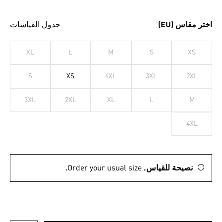
اختر مقاس (EU)
جدول القياسات
XL
L
M
S
XS
S
XS
4XL
3XL
2XL
3XL
2XL
XL
L
M
4XL
نصيحة للقياس.
Order your usual size.