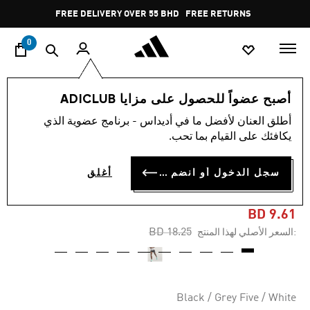
ا
Pause
FREE DELIVERY OVER 55 BHD
FREE RETURNS
promotion
rotation
0
الرجال
ملابس
أصبح عضواً للحصول على مزايا ADICLUB
أطلق العنان لأفضل ما في أديداس - برنامج عضوية الذي
-45%
يكافئك على القيام بما تحب.
شورت ADI365 RUNNING
سجل الدخول أو انضم الآن
أغلق
ESSENTIALS BRAND LOVE
BD 9.61
Price reduced from
to
BD 18.25
:السعر الأصلي لهذا المنتج
Black / Grey Five / White