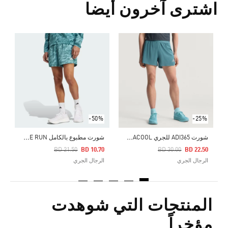
اشترى آخرون أيضا
Price Reduced From
To
3
ا
-50%
-25%
ش
ورت ADI365 للجري CLIMACOOL+
ش
ورت مطبوع بالكامل OWN THE RUN
Price Reduced From
To
Price Reduced From
To
BD 21.50
BD 10.70
BD 30.00
BD 22.50
الرجال الجري
الرجال الجري
المنتجات التي شوهدت
مؤخراً