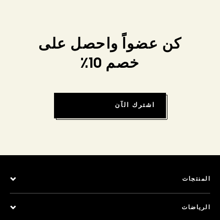
كن عضواً واحصل على
خصم 10٪
اشترك الآن
المنتجات
الرياضات