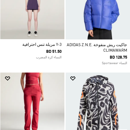
Y-3 مريلة تنس احترافية
جاكيت ريش منفوخة ADIDAS Z.N.E.
CLIMAWARM
BD 51.50
BD 128.75
النساء كرة المضرب
النساء Sportswear