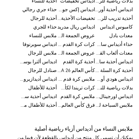
بدلات رياضية للرجال
اديداس تخفيضات
أحذية للنساء
اديداس أحذية أورجينالز
اديداس إكس جود بيلينغهام
حذاء جري رجالي
أحذية تدريب للرجال
تخفيضات الأحذية للرجال
أحذية للرجال
كامبوس اديداس
اديداس ريال مدريد
حذاء للجري
معدات بادل
عروض الجمعة البيضاء للرجال
ملابس للنساء
حذاء أديداس سامبا للأطفال
كرات كرة القدم للرجال
اديداس سوبرنوفا
معدات ألعاب القوى
عروض الجمعة البيضاء للسيدات
ملابس للرجال
اديداس أحذية سامبا للنساء
أحذية كرة القدم
اديداس ألترا بوست
أحذية كرة السلة للرجال
كأس العالم FIFA 26™
صنادل للرجال
اديداس هودي أورجينال للنساء
ملابس كرة قدم للاطفال
اديداس أديدازيرو معدات الجري
بدلات رياضية للنساء
كرات تريندا لكأس العالم FIFA 26™
أحذية للأطفال
اديداس اورجينال ملابس
ملابس كرة القدم
اديداس أحذية سوبرنوفا للرجال
ملابس السباحة للرجال
فرق كأس العالم FIFA 26™
أحذية للأطفال من 8 إلى 16 سنة
ملابس النساء من أديداس أزياء رياضية أصلية
يمكنك أن تسمي كل منتج من أديداس بالقطعة لأن فيها من