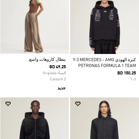
بنطال كاروهات واسع
كنزة الهودي Y-3 MERCEDES - AMG
PETRONAS FORMULA 1 TEAM
BD 49.25
BD 150.25
النساء Originals
2 Colours
Y-3
جديد