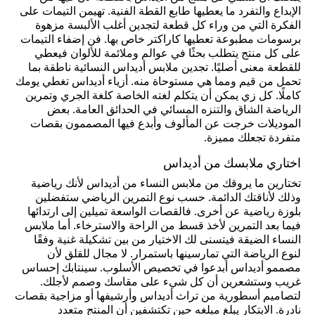
الإبداع والتفرد ما يعطيها طابع القطة الفنية. تهيمن التيمات على
الفكرة التي من وراء كل قطعة لتجدين أغلب الألبسة مزهوة
برسومات مطبوعة تعطيها كاراكتر خاص بها. فن إضفاء التيمات
على كل منتج يتطلب بحثًا في عوالم وملائمة للألوان فيعطي
للقطعة معنى أصليًا. تجدين ملابس أديداس النسائية ناطقة بما
تحمل من قيم ومما هي مستوحاة منه. أزياء أديداس تغطي يومك
كاملًا. كل زي يمكن أن يتكلم لغته الخاصة كلغة الجري وتمرين
الرياضة الشاق والتنزه المسائي في الحدائق العامة. بعض
الموديلات خرجت عن المألوف وأبدع فيها المصممون بقصات
متفردة تجعلك مميزة.
اختاري ملابسك من أديداس
تختارين ما يروقك من ملابس النساء من أديداس لأنك رياضية
وذلك لأناقتك الدائمة. حسب نوع التمرين الرياضي ستفضلين
بلوزة رياضية عن أخرى. فالقصات الواسعة تميلين إلى ارتدائها
فيما بعد التمرين لأخذ قسط من الراحة والاسترخاء. أما ملابس
النساء الضيقة فيتسنى لك الاختيار من بين تشكيلة غنية وفقًا
لنوع الرياضة التي تمارسينها باستمرار. لا مجال للقلق لأن
مصممو أديداس أبدعوا في تخصيص الأسلوب. سينتابك إحساس
غريب وستشعرين أن كل شيء على مقاسك وصمم لأجلك.
لتصاميم أسطورية من تراث أديداس وأرشيفها أو مزاجية بقصات
نادرة. الابتكار يبلغ مبلغه حين تكتشفين أن المنتج متعدد