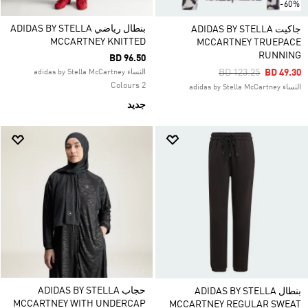
-60%
بنطال رياضي ADIDAS BY STELLA
جاكيت ADIDAS BY STELLA
MCCARTNEY KNITTED
MCCARTNEY TRUEPACE
RUNNING
BD 96.50
Price Reduced From
To
BD 123.25
BD 49.30
النساء adidas by Stella McCartney
2 Colours
النساء adidas by Stella McCartney
جديد
حجاب ADIDAS BY STELLA
بنطال ADIDAS BY STELLA
MCCARTNEY WITH UNDERCAP
MCCARTNEY REGULAR SWEAT