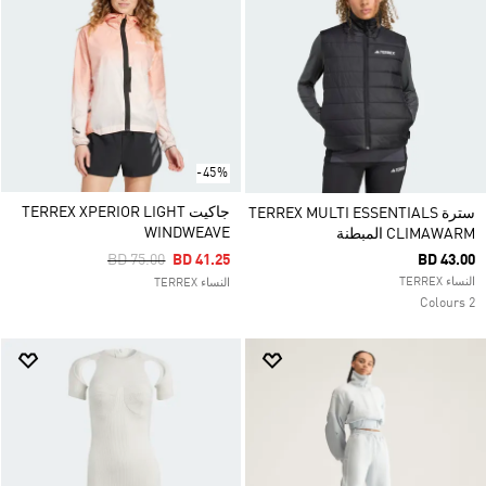
-45%
جاكيت TERREX XPERIOR LIGHT
سترة TERREX MULTI ESSENTIALS
WINDWEAVE
CLIMAWARM المبطنة
Price Reduced From
To
BD 75.00
BD 41.25
BD 43.00
النساء TERREX
النساء TERREX
2 Colours