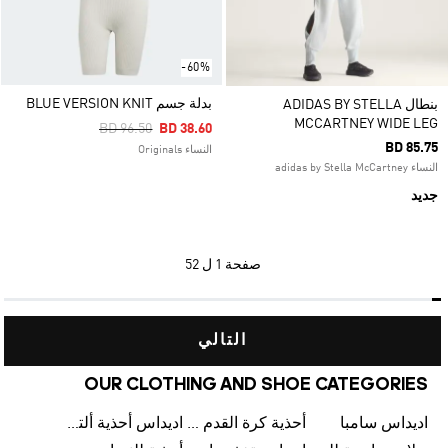
-60%
بدلة جسم BLUE VERSION KNIT
بنطال ADIDAS BY STELLA
MCCARTNEY WIDE LEG
Price Reduced From
To
BD 96.50
BD 38.60
BD 85.75
النساء Originals
النساء adidas by Stella McCartney
جديد
صفحة
1 ل 52
التالي
OUR CLOTHING AND SHOE CATEGORIES
اديداس سامبا
أحذية كرة القدم للرجال
اديداس أحذية ألترا بوست للرجال