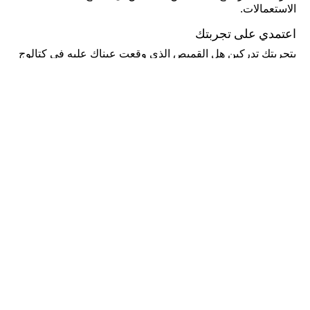
الاستعمالات.
اعتمدي على تجربتك
بتجربتك تدركين هل القميص الذي وقعت عيناك عليه في كتالوج
ملابس النساء من أديداس مصنوع كليًا أم فقط جزئيًا من النسيج
المفضل لديك. إنها خبرة النساء العاشقات لـ أديداس وتعلقهم
الدائم بكل شيء متقن. حيث يقودك فهمك لأبسط تفاصيل
ملابس النساء لجعل كل قطعة لائقة على مظهرك. تستطيعين
لمس القطن ومعرفة نوعه والحكم على جودة الحياكة وإتقانها.
وسينتابك الانبهار حين ترين أزرار وضعها الصانع بإتقان في موضع
لم تتوقعينه على القطعة. لك عاداتك مع العلامة وهي دليلك.
كن عضواً واحصل على
خصم 10٪