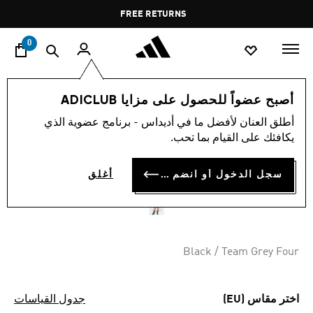
ا
Pause
FREE RETURNS
promotion
rotation
0
الأطفال
الملابس
أصبح عضواً للحصول على مزايا ADICLUB
أطلق العنان لأفضل ما في أديداس - برنامج عضوية الذي
شورت تدريب للأطفال TIRO 25
يكافئك على القيام بما تحب.
COMPETITION
سجل الدخول أو انضم الآن
أغلق
BD 15.00
Black / Team Grey Four
اختر مقاس (EU)
جدول القياسات