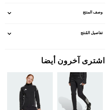
وصف المنتج
تفاصيل المُنتج
اشترى آخرون أيضا
5
ش