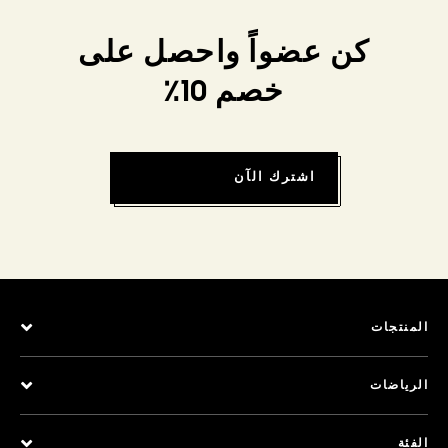
كن عضواً واحصل على
خصم 10٪
اشترك الآن
المنتجات
الرياضات
الفئة