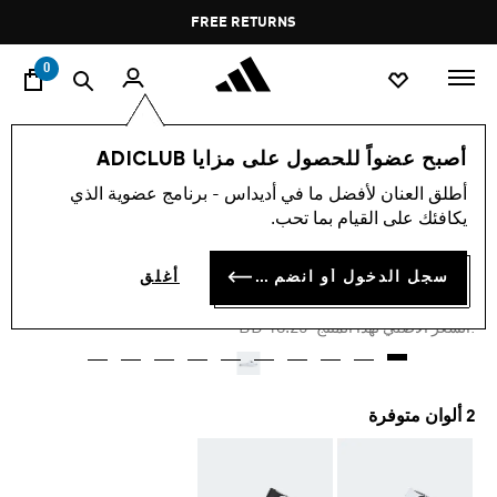
ا
Pause
FREE RETURNS
promotion
rotation
0
الأطفال
أحذية
أصبح عضواً للحصول على مزايا ADICLUB
أطلق العنان لأفضل ما في أديداس - برنامج عضوية الذي
-60%
يكافئك على القيام بما تحب.
شبشب ADILETTE LITE
سجل الدخول أو انضم الآن
أغلق
BD 6.39
Price reduced from
to
BD 18.25
:السعر الأصلي لهذا المنتج
2 ألوان متوفرة