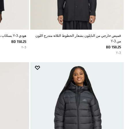
قميص خارجي من النايلون بشعار الخطوط الثلاثة متدرج اللون
هودي Y-3 بسحّاب من كوردروي مخملي
من Y-3
BD 150.25
BD 150.25
Y-3
Y-3