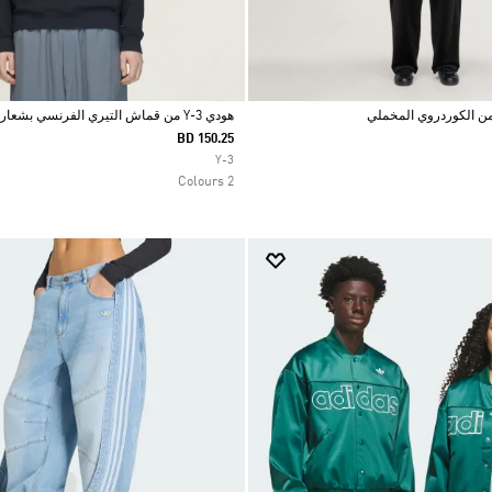
هودي Y-3 من قماش التيري الفرنسي بشعار سائل
BD 150.25
Selected
Y-3
2 Colours