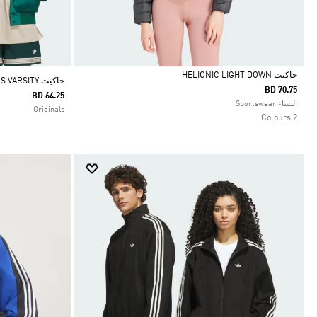
جاكيت HELIONIC LIGHT DOWN
جاكيت ORIGINALS VARSITY
BD 70.75
BD 64.25
Selected
النساء Sportswear
Originals
2 Colours