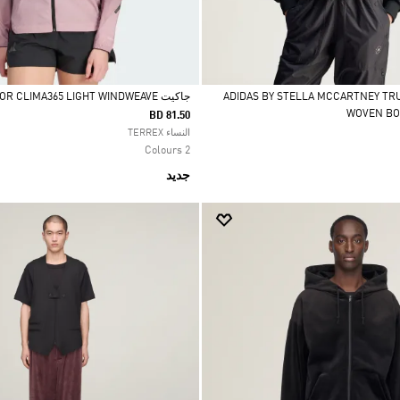
ADIDAS BY STELLA MCCARTNEY TRUENA
جاكيت TERREX XPERIOR CLIMA365 LIGHT WINDWEAVE
WOVEN B
BD 81.50
Selected
النساء TERREX
2 Colours
جديد