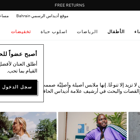
Pause
FREE RETURNS
promotion
موقع أديداس الرسمي Bahrain
مساع
rotation
اء
الأطفال
الرياضات
اسلوب حياة
تخفيضات
أصبح عضواً للحصول
أطلق العنان لأفضل
القيام بما تحب.
زيد إلا تنوعًا. إنها ملابس أصيلة وأصلِيَّة صممت لكيلا يقلدها أي
القصات والبحث في أرشيف علامة أديداس الحافل. المواد