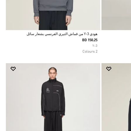
هودي Y-3 من قماش التيري الفرنسي بشعار سائل
BD 150.25
Selected
Y-3
2 Colours