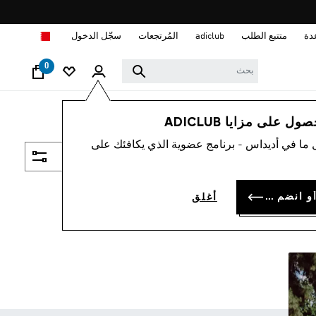
ا
دة
متتبع الطلب
adiclub
المُرتجعات
سجّل الدخول
0
 على مزايا ADICLUB
 ما في أديداس - برنامج عضوية الذي يكافئك على
فلتر و صنف
سجل الدخول أو انضم الآن
أغلق