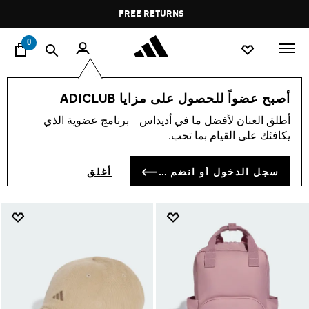
ا
Pause
FREE DELIVERY OVER 55 BHD
FREE RETURNS
promotion
rotation
0
أسلوب الحياة
إكسسوارات
أصبح عضواً للحصول على مزايا ADICLUB
إكسسوارات
أطلق العنان لأفضل ما في أديداس - برنامج عضوية الذي
(238)
يكافئك على القيام بما تحب.
فلتر و صنف
صور كبيرة
سجل الدخول أو انضم الآن
أغلق