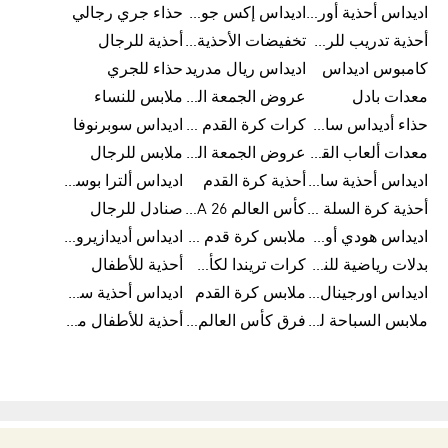
اديداس أحذية أورجينالز
اديداس إكس جود بيلينغهام
حذاء جري رجالي
أحذية تدريب للرجال
تخفيضات الأحذية للرجال
أحذية للرجال
كامبوس اديداس
اديداس ريال مدريد
حذاء للجري
معدات بادل
عروض الجمعة البيضاء للرجال
ملابس للنساء
حذاء أديداس سامبا للأطفال
كرات كرة القدم للرجال
اديداس سوبرنوفا
معدات ألعاب القوى
عروض الجمعة البيضاء للسيدات
ملابس للرجال
اديداس أحذية سامبا للنساء
أحذية كرة القدم
اديداس ألترا بوست
أحذية كرة السلة للرجال
كأس العالم FIFA 26™
صنادل للرجال
اديداس هودي أورجينال للنساء
ملابس كرة قدم للاطفال
اديداس أديدازيرو معدات الجري
بدلات رياضية للنساء
كرات تريندا لكأس العالم FIFA 26™
أحذية للأطفال
اديداس اورجينال ملابس
ملابس كرة القدم
اديداس أحذية سوبرنوفا للرجال
ملابس السباحة للرجال
فرق كأس العالم FIFA 26™
أحذية للأطفال من 8 إلى 16 سنة