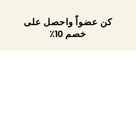
كن عضواً واحصل على
خصم 10٪
اشترك الآن
المنتجات
الرياضات