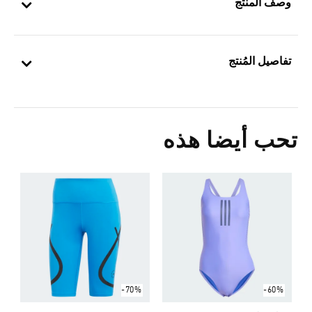
وصف المنتج
تفاصيل المُنتج
تحب أيضا هذه
-3
0
ا
-70%
-60%