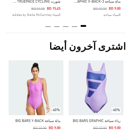
ب
دلة سباحة 3-STRIPES GRAPHIC V-BACK
ش
ورت ADIDAS BY STELLA MCCARTNEY TRUEPACE CYCLING
Price Reduced From
To
Price Reduced From
To
BD 51.50
BD 15.45
BD 22.50
BD 9.00
النساء سباحة
النساء adidas by Stella McCartney
اشترى آخرون أيضا
ب
Price Reduced From
To
5
ا
-60%
-60%
رداء سباحة BIG BARS GRAPHIC
بدلة سباحة BIG BARS Y-BACK
Price Reduced From
To
Price Reduced From
To
BD 22.50
BD 9.00
BD 22.50
BD 9.00