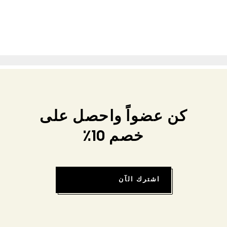
كن عضواً واحصل على
خصم 10٪
اشترك الآن