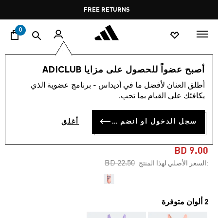
ا
Pause
FREE RETURNS
promotion
rotation
0
النساء
ملابس
أصبح عضواً للحصول على مزايا ADICLUB
أطلق العنان لأفضل ما في أديداس - برنامج عضوية الذي
-60%
يكافئك على القيام بما تحب.
رداء سباحة BIG BARS
سجل الدخول أو انضم الآن
أغلق
GRAPHIC
BD 9.00
Price reduced from
to
BD 22.50
:السعر الأصلي لهذا المنتج
2 ألوان متوفرة