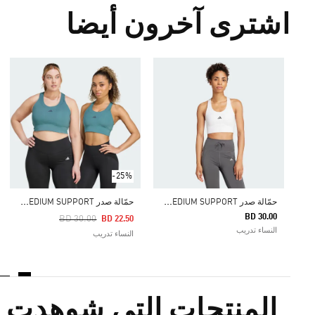
اشترى آخرون أيضا
-25%
ح
مّالة صدر RUN POCKET MEDIUM SUPPORT
ح
مّالة صدر RUN POCKET MEDIUM SUPPORT
BD 30.00
Price Reduced From
To
BD 30.00
BD 22.50
النساء تدريب
النساء تدريب
المنتجات التي شوهدت م