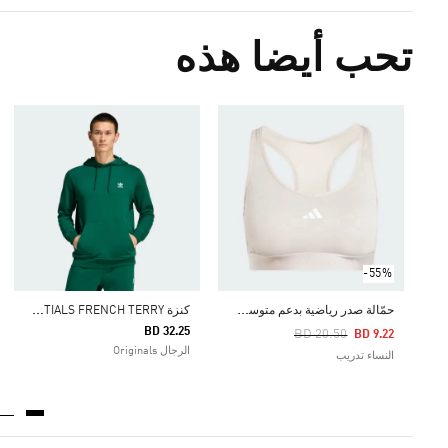
تحب أيضا هذه
-55%
ح
مّالة صدر رياضية بدعم متوسط PRIMELIFTREACT HYPERGLAM EMBOSS
ك
نزة TREFOIL ESSENTIALS FRENCH TERRY
BD 32.25
Price Reduced From
To
BD 20.50
BD 9.22
الرجال Originals
النساء تدريب