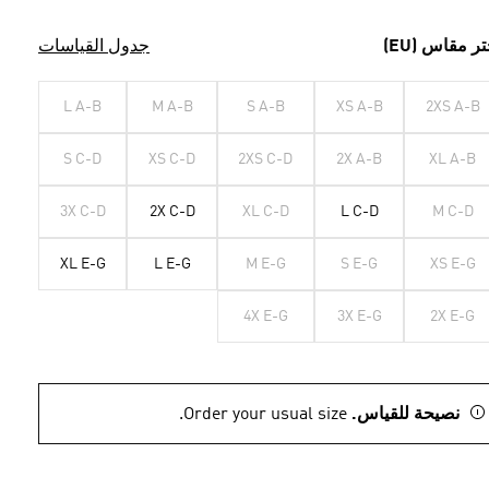
تر مقاس (EU)
جدول القياسات
L A-B
M A-B
S A-B
XS A-B
2XS A-B
S C-D
XS C-D
2XS C-D
2X A-B
XL A-B
3X C-D
2X C-D
XL C-D
L C-D
M C-D
XL E-G
L E-G
M E-G
S E-G
XS E-G
4X E-G
3X E-G
2X E-G
نصيحة للقياس.
Order your usual size.