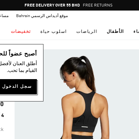
Pause
FREE RETURNS
promotion
موقع أديداس الرسمي Bahrain
مساع
rotation
اء
الأطفال
الرياضات
اسلوب حياة
تخفيضات
ال
أصبح عضواً للحصول
أطلق العنان لأفضل
القيام بما تحب.
M
T
00
4 ألوان متوفرة
ck