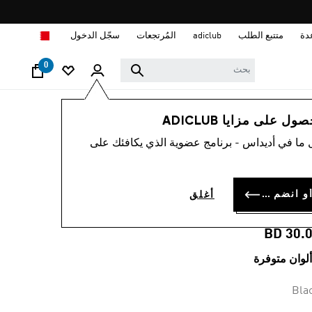
ا
دة
متتبع الطلب
adiclub
المُرتجعات
سجّل الدخول
0
نساء
ملابس
 على مزايا ADICLUB
 ما في أديداس - برنامج عضوية الذي يكافئك على
حمّالة صدر RUN
POCKET MEDIU
سجل الدخول أو انضم الآن
أغلق
SUPPOR
BD 30.
Bla