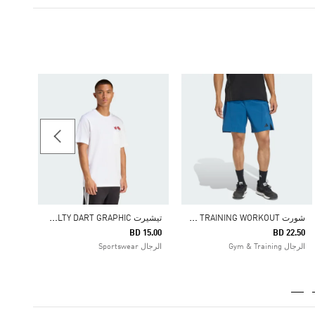
-45%
Price Reduced From
To
14.71
شباب 8-16 سنوات كرة القد
ش
ورت DESIGNED FOR TRAINING WORKOUT
ت
يشيرت NOVELTY DART GRAPHIC
BD 15.00
BD 22.50
الرجال Gym & Training
الرجال Sportswear