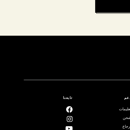
عم
تابعنا
عليمات
حن
رجاع