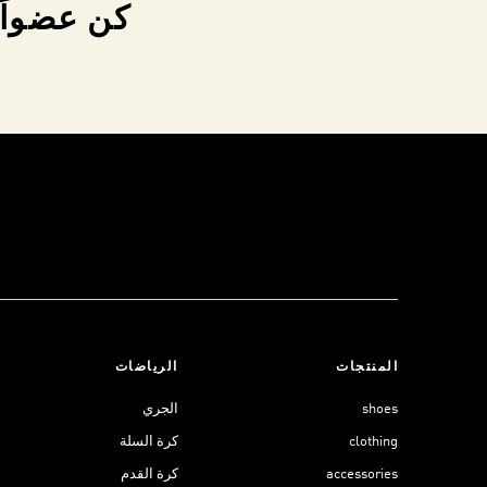
كن عضواً 
المنتجات
الرياضات
shoes
الجري
clothing
كرة السلة
accessories
كرة القدم