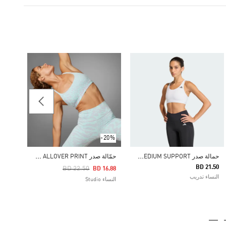
22.50
النساء m & Training
-20%
ح
مالة صدر OPTIME ESSENTIALS WORKOUT MEDIUM SUPPORT
ح
مّالة صدر ALL ME LIGHT-SUPPORT ALLOVER PRINT
BD 21.50
Price Reduced From
To
BD 22.50
BD 16.88
النساء تدريب
النساء Studio