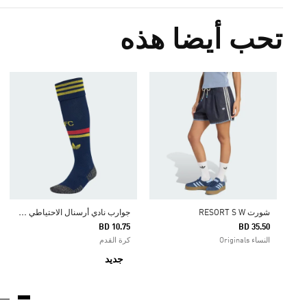
تحب أيضا هذه
ج
وارب نادي أرسنال الاحتياطي لكرة القدم لموسم 26/27
شورت RESORT S W
BD 10.75
BD 35.50
النساء Originals
كرة القدم
جديد