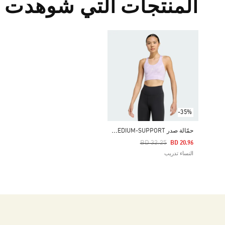
المنتجات التي شوهدت م
-35%
ح
مّالة صدر RUN POCKET MEDIUM-SUPPORT بطبعة على كاملها
Price Reduced From
To
BD 32.25
BD 20.96
النساء تدريب