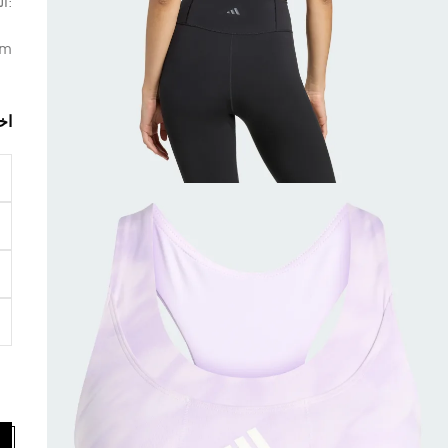
:ال
um
اخ