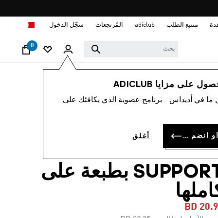
ا
دة
متتبع الطلب
adiclub
المُرتجعات
سجّل الدخول
0
نساء
ملابس
 على مزايا ADICLUB
 ما في أديداس - برنامج عضوية الذي يكافئك على
-35%
حمّالة صدر RUN
سجل الدخول أو انضم الآن
أغلق
POCKET MEDIUM
SUPPORT بطبعة على
املها
BD 20.