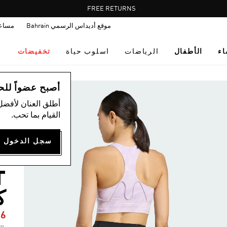
Pause
FREE RETURNS
promotion
موقع أديداس الرسمي Bahrain
مساع
rotation
اء
الأطفال
الرياضات
اسلوب حياة
تخفيضات
ال
أصبح عضواً للحصول
أطلق العنان لأفضل
القيام بما تحب.
-
ك
96