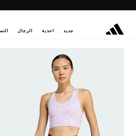
جديد
احذية
الرجال
النس