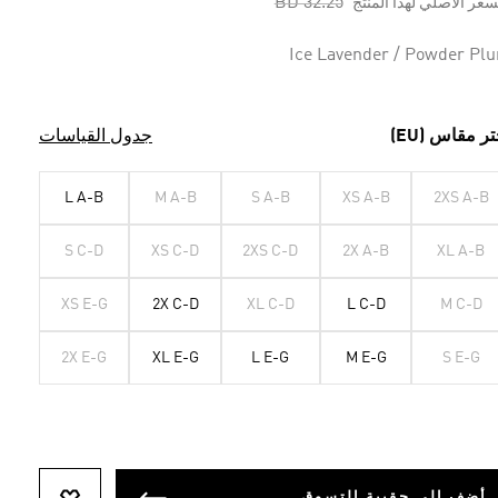
Price reduced from
to
BD 32.25
سعر الأصلي لهذا المنتج
Ice Lavender / Powder Pl
تر مقاس (EU)
جدول القياسات
L A-B
M A-B
S A-B
XS A-B
2XS A-B
S C-D
XS C-D
2XS C-D
2X A-B
XL A-B
XS E-G
2X C-D
XL C-D
L C-D
M C-D
2X E-G
XL E-G
L E-G
M E-G
S E-G
أضف إلى حقيبة التسوق