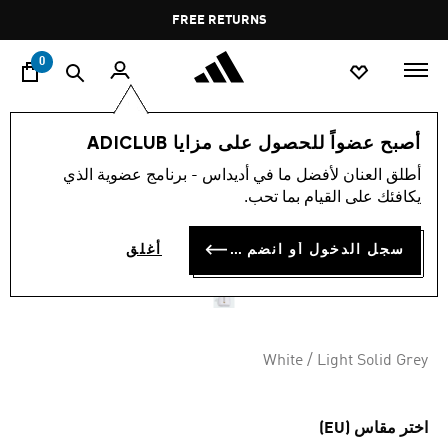
ا
Pause
FREE RETURNS
promotion
rotation
0
الرياضات
كرة القدم
إكسسوارات
أصبح عضواً للحصول على مزايا ADICLUB
أطلق العنان لأفضل ما في أديداس - برنامج عضوية الذي
حقيبة ظهر REAL MADRID
يكافئك على القيام بما تحب.
HOME
سجل الدخول أو انضم الآن
أغلق
BD 21.50
White / Light Solid Grey
اختر مقاس (EU)