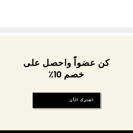
كن عضواً واحصل على
خصم 10٪
اشترك الآن