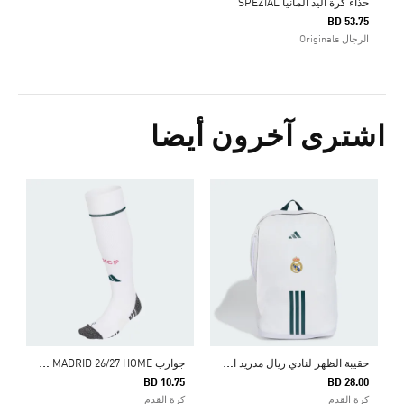
حذاء كرة اليد ألمانيا SPEZIAL
BD 53.75
الرجال Originals
اشترى آخرون أيضا
و
0
ك
ح
قيبة الظهر لنادي ريال مدريد الأساسي
ج
وارب REAL MADRID 26/27 HOME
BD 10.75
BD 28.00
كرة القدم
كرة القدم