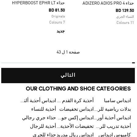
حذاء HYPERBOOST EPHR LT
حذاء ADIZERO ADIOS PRO 4
BD 81.50
BD 139.50
Originals
النساء الجري
7 Colours
11 Colours
جديد
صفحة
1 ل 43
التالي
OUR CLOTHING AND SHOE CATEGORIES
اديداس سامبا
أحذية كرة القدم للرجال
اديداس أحذية ألترا بوست للرجال
بدلات رياضية للرجال
اديداس تخفيضات
أحذية للنساء
اديداس أحذية أورجينالز
اديداس إكس جود بيلينغهام
حذاء جري رجالي
أحذية تدريب للرجال
تخفيضات الأحذية للرجال
أحذية للرجال
كامبوس اديداس
اديداس ريال مدريد
حذاء للجري