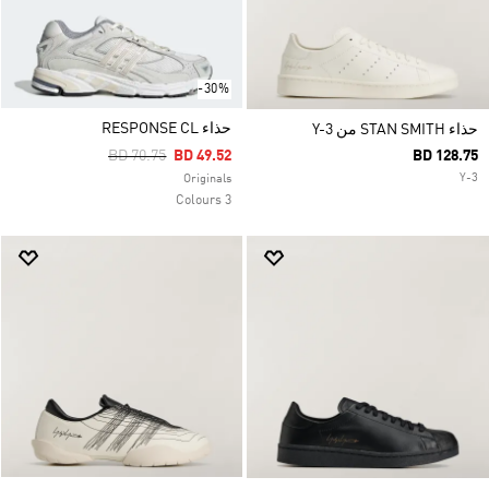
-30%
حذاء RESPONSE CL
حذاء STAN SMITH من Y-3
Price Reduced From
To
BD 70.75
BD 49.52
BD 128.75
Y-3
Originals
3 Colours