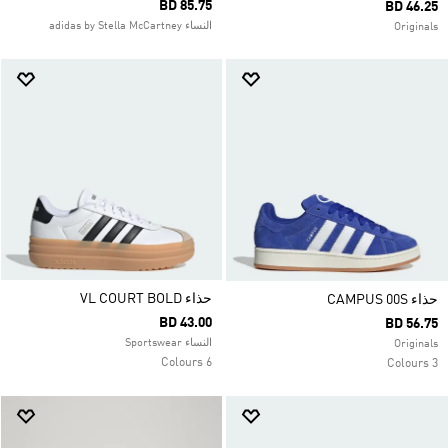
BD 85.75
BD 46.25
النساء adidas by Stella McCartney
Originals
حذاء VL COURT BOLD
حذاء CAMPUS 00S
BD 43.00
BD 56.75
النساء Sportswear
Originals
6 Colours
3 Colours