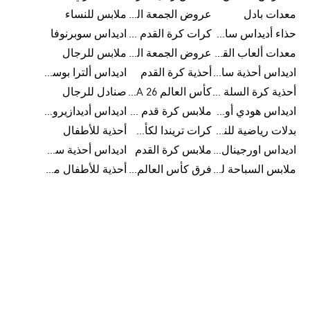
معدات بادل
عروض الجمعة البيضاء للرجال
ملابس للنساء
حذاء أديداس سامبا للأطفال
كرات كرة القدم للرجال
اديداس سوبرنوفا
معدات ألعاب القوى
عروض الجمعة البيضاء للسيدات
ملابس للرجال
اديداس أحذية سامبا للنساء
أحذية كرة القدم
اديداس ألترا بوست
أحذية كرة السلة للرجال
كأس العالم FIFA 26™
صنادل للرجال
اديداس هودي أورجينال للنساء
ملابس كرة قدم للاطفال
اديداس أديدازيرو معدات الجري
بدلات رياضية للنساء
كرات تريندا لكأس العالم FIFA 26™
أحذية للأطفال
اديداس اورجينال ملابس
ملابس كرة القدم
اديداس أحذية سوبرنوفا للرجال
ملابس السباحة للرجال
فرق كأس العالم FIFA 26™
أحذية للأطفال من 8 إلى 16 سنة
أحذية نسائية لتألقك< h2>
تمنحك أحذية أديداس طاقة للجري سواء كنت تعودين إلى الجري
أو تستعدين لممارسة الرياضة للمرة الأولى. صمم كل حذاء
ليكون مزيجا متوازنا بدقة وليمنح مظهرك طابعا ورونقا جميلا.
في كل أحذية أديداس ستشعرين أن النعل الأوسط يوفر الراحة
ويمكنك من استرداد الطاقة بينما توفر رقعة الكعب المبطنة
إحساسا بالدفء وتساعد على الانطلاق في نشاطك منذ اللحظة