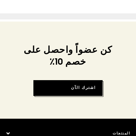
كن عضواً واحصل على
خصم 10٪
اشترك الآن
المنتجات