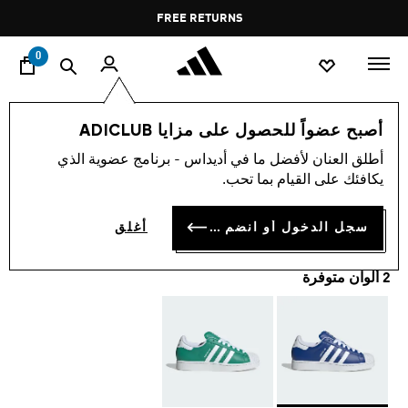
ا
Pause
FREE RETURNS
promotion
rotation
0
اسلوب حياة
العلامات التجارية
أوريجينالز
أحذية
أصبح عضواً للحصول على مزايا ADICLUB
أطلق العنان لأفضل ما في أديداس - برنامج عضوية الذي
حذاء SUPERSTAR II
يكافئك على القيام بما تحب.
BD 23.00
سجل الدخول أو انضم الآن
أغلق
2 ألوان متوفرة