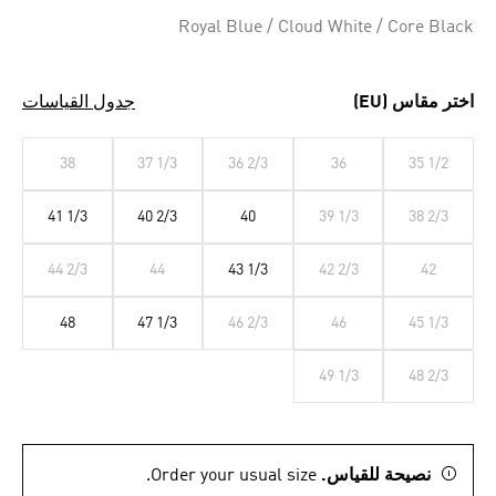
Selected
Royal Blue / Cloud White / Core Black
اختر مقاس (EU)
جدول القياسات
38
37 1/3
36 2/3
36
35 1/2
41 1/3
40 2/3
40
39 1/3
38 2/3
44 2/3
44
43 1/3
42 2/3
42
48
47 1/3
46 2/3
46
45 1/3
49 1/3
48 2/3
نصيحة للقياس.
Order your usual size.