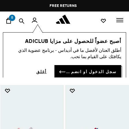
ا
Pause
FREE RETURNS
promotion
rotation
0
الأطفال
أحذية
أصبح عضواً للحصول على مزايا ADICLUB
أحذية الأطفال
أطلق العنان لأفضل ما في أديداس - برنامج عضوية الذي
(912)
يكافئك على القيام بما تحب.
فلتر و صنف
صور كبيرة
سجل الدخول أو انضم الآن
أغلق