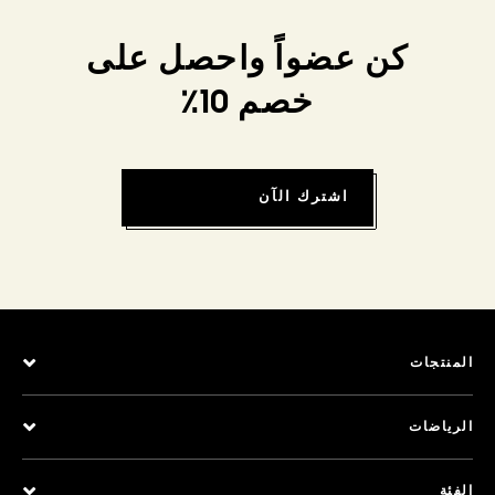
كن عضواً واحصل على
خصم 10٪
اشترك الآن
المنتجات
الرياضات
الفئة