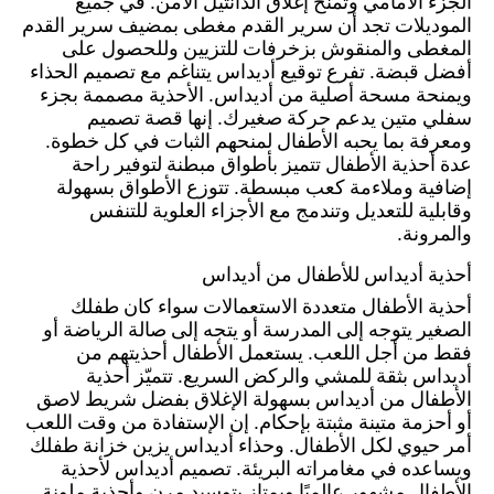
الجزء الأمامي وتمنح إغلاق الدانتيل الآمن. في جميع
الموديلات تجد أن سرير القدم مغطى بمضيف سرير القدم
المغطى والمنقوش بزخرفات للتزيين وللحصول على
أفضل قبضة. تفرع توقيع أديداس يتناغم مع تصميم الحذاء
ويمنحة مسحة أصلية من أديداس. الأحذية مصممة بجزء
سفلي متين يدعم حركة صغيرك. إنها قصة تصميم
ومعرفة بما يحبه الأطفال لمنحهم الثبات في كل خطوة.
عدة أحذية الأطفال تتميز بأطواق مبطنة لتوفير راحة
إضافية وملاءمة كعب مبسطة. تتوزع الأطواق بسهولة
وقابلية للتعديل وتندمج مع الأجزاء العلوية للتنفس
والمرونة.
أحذية أديداس للأطفال من أديداس
أحذية الأطفال متعددة الاستعمالات سواء كان طفلك
الصغير يتوجه إلى المدرسة أو يتجه إلى صالة الرياضة أو
فقط من أجل اللعب. يستعمل الأطفال أحذيتهم من
أديداس بثقة للمشي والركض السريع. تتميّز أحذية
الأطفال من أديداس بسهولة الإغلاق بفضل شريط لاصق
أو أحزمة متينة مثبتة بإحكام. إن الإستفادة من وقت اللعب
أمر حيوي لكل الأطفال. وحذاء أديداس يزين خزانة طفلك
ويساعده في مغامراته البريئة. تصميم أديداس لأحذية
الأطفال مشهور عالميًا ويمتاز بتوسيد مرن وأحذية ملونة