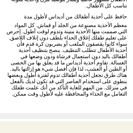
تناسب كل الأطفال.
حافظ على أحذية أطفالك من أديداس لأطول مدة
معظم الأحذية مصنوعة من الجلد أو قماش. كل المواد
التي صممت منها الأحذية متينة وتدوم لوقت أطول. إحرص
على تعليم طفلك إغلاق الحذاء بلطف دون إتلاف اللاصق.
سواء كانوا يقصفون الملعب أو يضربون كرة قدم فأن
أحذية الأطفال تتطلب التنظيف. ينصح بتنظيف أحذية
أطفالك باليد دون استعمال فرشاة ودون وضعها في
الغسالة. تقاوم أحذية أديداس ما قد يعلق بها من الحصى
أو الطين أو العشب، لذا فإن أفضل شيء هو إزالتها باليد.
هناك طرق تجعل أحذية أطفالك تدوم لفترة أطول وبعضها
ينطوي على استخدام العناصر التي قد تكون لديك بالفعل
في منزلك. من المهم للغاية التأكد من أنك علمت طفلك
التعامل مع الحذاء والمحافظة عليه لأطول وقت ممكن.