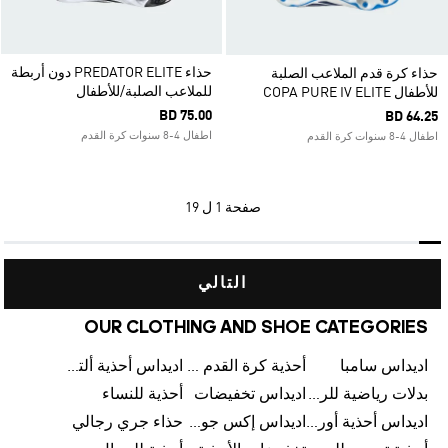
حذاء PREDATOR ELITE دون أربطة
حذاء كرة قدم الملاعب الصلبة
للملاعب الصلبة/للأطفال
للأطفال COPA PURE IV ELITE
BD 75.00
BD 64.25
اطفال 4-8 سنوات كرة القدم
اطفال 4-8 سنوات كرة القدم
صفحة
1 ل 19
التالي
OUR CLOTHING AND SHOE CATEGORIES
اديداس سامبا
أحذية كرة القدم للرجال
اديداس أحذية ألترا بوست للرجال
بدلات رياضية للرجال
اديداس تخفيضات
أحذية للنساء
اديداس أحذية أورجينالز
اديداس إكس جود بيلينغهام
حذاء جري رجالي