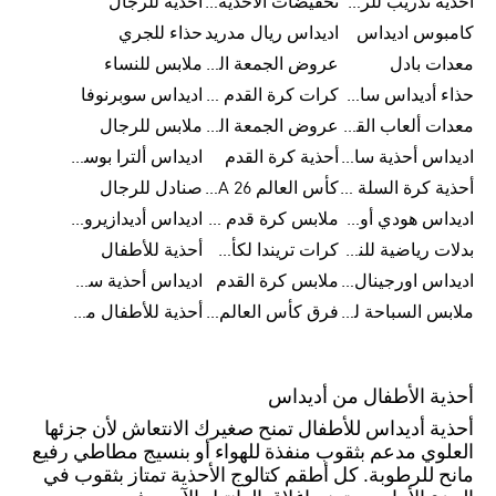
أحذية تدريب للرجال
تخفيضات الأحذية للرجال
أحذية للرجال
كامبوس اديداس
اديداس ريال مدريد
حذاء للجري
معدات بادل
عروض الجمعة البيضاء للرجال
ملابس للنساء
حذاء أديداس سامبا للأطفال
كرات كرة القدم للرجال
اديداس سوبرنوفا
معدات ألعاب القوى
عروض الجمعة البيضاء للسيدات
ملابس للرجال
اديداس أحذية سامبا للنساء
أحذية كرة القدم
اديداس ألترا بوست
أحذية كرة السلة للرجال
كأس العالم FIFA 26™
صنادل للرجال
اديداس هودي أورجينال للنساء
ملابس كرة قدم للاطفال
اديداس أديدازيرو معدات الجري
بدلات رياضية للنساء
كرات تريندا لكأس العالم FIFA 26™
أحذية للأطفال
اديداس اورجينال ملابس
ملابس كرة القدم
اديداس أحذية سوبرنوفا للرجال
ملابس السباحة للرجال
فرق كأس العالم FIFA 26™
أحذية للأطفال من 8 إلى 16 سنة
أحذية الأطفال من أديداس
أحذية أديداس للأطفال تمنح صغيرك الانتعاش لأن جزئها
العلوي مدعم بثقوب منفذة للهواء أو بنسيج مطاطي رفيع
مانح للرطوبة. كل أطقم كتالوج الأحذية تمتاز بثقوب في