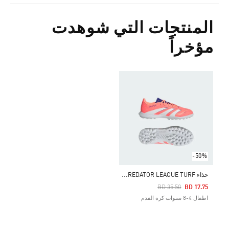
المنتجات التي شوهدت
مؤخراً
-50%
ح
ذاء PREDATOR LEAGUE TURF للأطفال
Price Reduced From
To
BD 35.50
BD 17.75
اطفال 4-8 سنوات كرة القدم