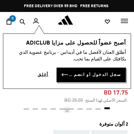
ا
Pause
FREE DELIVERY OVER 55 BHD
FREE RETURNS
promotion
rotation
0
الأطفال
أحذية
أصبح عضواً للحصول على مزايا ADICLUB
أطلق العنان لأفضل ما في أديداس - برنامج عضوية الذي
-50%
يكافئك على القيام بما تحب.
حذاء PREDATOR LEAGUE
سجل الدخول أو انضم الآن
أغلق
TURF للأطفال
BD 17.75
Price reduced from
to
BD 35.50
:السعر الأصلي لهذا المنتج
2 ألوان متوفرة