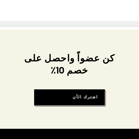
كن عضواً واحصل على
خصم 10٪
اشترك الآن