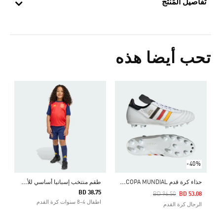
تفاصيل المُنتج
تحب أيضا هذه
-40%
ح
ذاء كرة قدم COPA MUNDIAL للأرضيات الصلبة
ط
قم منتخب إسبانيا أساسي للأطفال لعام 2026
BD 38.75
Price Reduced From
To
BD 96.50
BD 53.08
اطفال 4-8 سنوات كرة القدم
الرجال كرة القدم