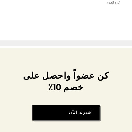
كرة القدم
كن عضواً واحصل على
خصم 10٪
اشترك الآن