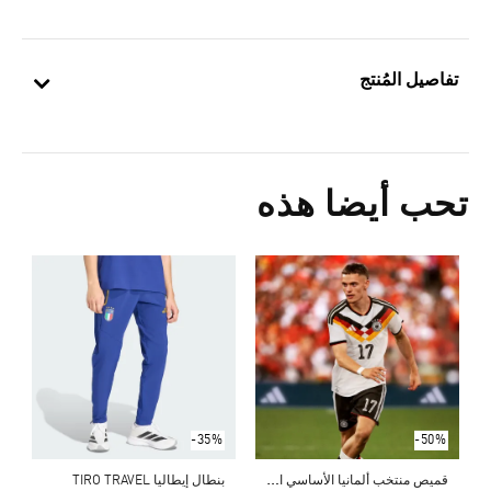
تفاصيل المُنتج
تحب أيضا هذه
ش
Price Reduced From
To
0
ا
-35%
-50%
ق
ميص منتخب ألمانيا الأساسي الأصلي لعام 2026
بنطال إيطاليا TIRO TRAVEL