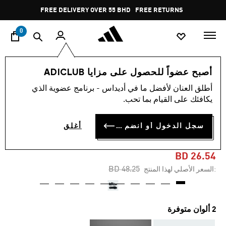
ا
Pause
FREE DELIVERY OVER 55 BHD
FREE RETURNS
promotion
rotation
0
الرياضات
كرة القدم
أحذية
أصبح عضواً للحصول على مزايا ADICLUB
أطلق العنان لأفضل ما في أديداس - برنامج عضوية الذي
-40%
يكافئك على القيام بما تحب.
حذاء PREDATOR LEAGUE
سجل الدخول أو انضم الآن
أغلق
FIRM GROUND FOOTBALL
BD 26.54
Price reduced from
to
BD 48.25
:السعر الأصلي لهذا المنتج
2 ألوان متوفرة