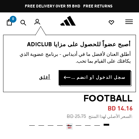
ا
Pause
FREE DELIVERY OVER 55 BHD
FREE RETURNS
promotion
rotation
0
الأطفال
أحذية
أصبح عضواً للحصول على مزايا ADICLUB
أطلق العنان لأفضل ما في أديداس - برنامج عضوية الذي
-45%
يكافئك على القيام بما تحب.
حذاء PREDATOR CLUB SOCK
سجل الدخول أو انضم الآن
أغلق
FLEXIBLE GROUND
FOOTBALL
BD 14.16
Price reduced from
to
BD 25.75
:السعر الأصلي لهذا المنتج