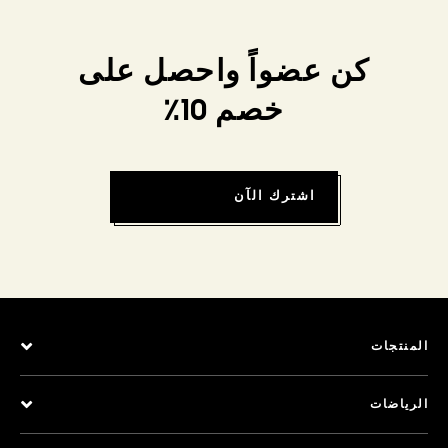
كن عضواً واحصل على
خصم 10٪
اشترك الآن
المنتجات
الرياضات