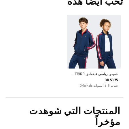
تحب أيضا هذه
ق
ميص رياضي فضفاض FIREBIRD
BD 53.75
شباب 8-16 سنوات Originals
المنتجات التي شوهدت
مؤخراً