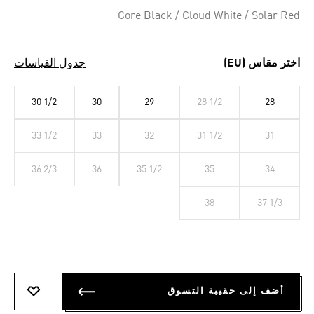
Core Black / Cloud White / Solar Red
اختر مقاس (EU)
جدول القياسات
30 1/2
30
29
28 1/2
28
33 1/2
33
32
31 1/2
31
36 2/3
36
35 1/2
35
34
38
37 1/3
أضف إلى حقيبة التسوق
أضف إلى