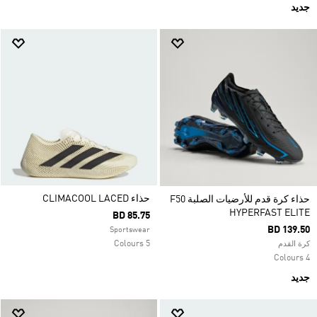
جديد
حذاء CLIMACOOL LACED
حذاء كرة قدم للأرضيات الصلبة F50
HYPERFAST ELITE
BD 85.75
BD 139.50
Sportswear
5 Colours
كرة القدم
4 Colours
جديد