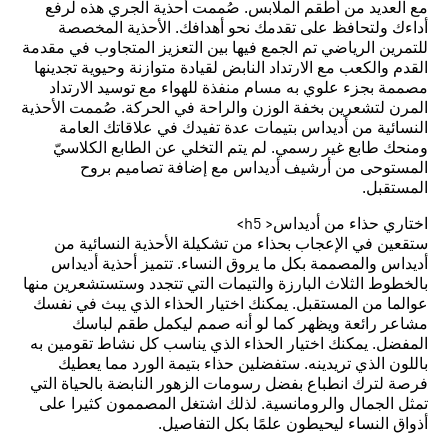
مع العديد من أطقم الملابس. صُممت أحذية الجري هذه لرفع
أداءك ولتحافظ على تقدمك نحو أهدافك. الأحذية المخصصة
للتمرين الرياضي تم الجمع فيها بين التعزيز المتجاوب في مقدمة
القدم والكعب مع الارتداد النابض لقيادة متوازنة وحيوية تجدينها
مصممة بجزء علوي به مسام منفذة للهواء مع توسيد الارتداد
المرن لتشعرين بخفة الوزن والراحة في الحركة. صُممت الأحذية
النسائية من أديداس بتيمات عدة تفيدك في علاقاتك العامة
ومنحك طابع غير رسمي. لم يتم التخلي عن الطابع الكلاسيّ
المستوحى من أرشيف أديداس مع إضافة تصاميم بروح
المستقبل.
اختاري حذاء من أديداس< h5>
ستقعين في الإعجاب بحذاء من تشكيلة الأحذية النسائية من
أديداس والمصممة بكل ما يروق النساء. تتميز أحذية أديداس
بالخطوط الثلاث البارزة والتيمات التي تتجدد وستستشعرين منها
عوالما من المستقبل. يمكنك اختيار الحذاء الذي يبث في نفسك
مشاعر رائعة ويظهر كما لو أنه صمم ليكمل طقم لباسك
المفضل. يمكنك اختيار الحذاء الذي يناسب كل نشاط تقومين به
باللون الذي تريدينه. ستفضلين حذاء بتيمة الورد مما يعطيك
فرصة لترك انطباع بفضل رسومات الزهور النابضة بالحياة التي
تمثل الجمال والرومانسية. لذلك اشتغل المصممون كثيرا على
أذواق النساء ليحيطون علمًا بكل التفاصيل.