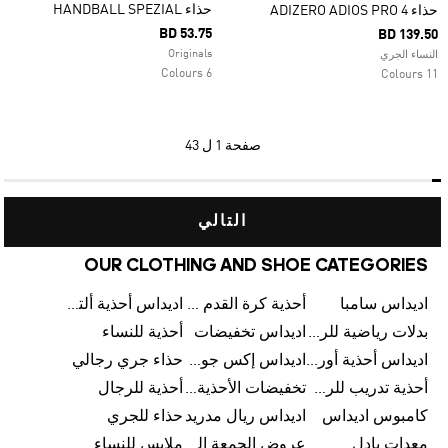
حذاء HANDBALL SPEZIAL
حذاء ADIZERO ADIOS PRO 4
BD 53.75
BD 139.50
Originals
النساء الجري
6 Colours
11 Colours
صفحة
1 ل 43
التالي
OUR CLOTHING AND SHOE CATEGORIES
اديداس سامبا
أحذية كرة القدم للرجال
اديداس أحذية ألترا بوست للرجال
بدلات رياضية للرجال
اديداس تخفيضات
أحذية للنساء
اديداس أحذية أورجينالز
اديداس إكس جود بيلينغهام
حذاء جري رجالي
أحذية تدريب للرجال
تخفيضات الأحذية للرجال
أحذية للرجال
كامبوس اديداس
اديداس ريال مدريد
حذاء للجري
معدات بادل
عروض الجمعة البيضاء للرجال
ملابس للنساء