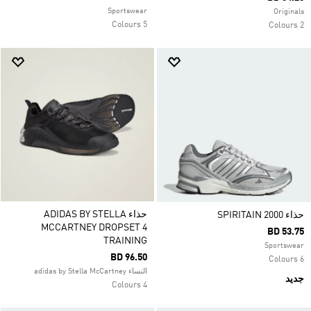
Sportswear
Originals
5 Colours
2 Colours
حذاء ADIDAS BY STELLA
حذاء SPIRITAIN 2000
MCCARTNEY DROPSET 4
BD 53.75
TRAINING
Sportswear
BD 96.50
6 Colours
النساء adidas by Stella McCartney
جديد
4 Colours