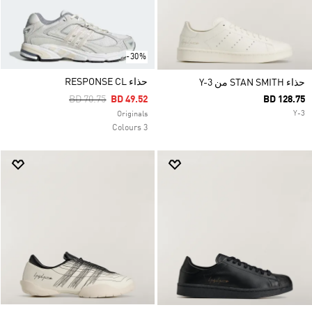
-30%
حذاء RESPONSE CL
حذاء STAN SMITH من Y-3
Price Reduced From
To
BD 70.75
BD 49.52
BD 128.75
Y-3
Originals
3 Colours