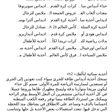
حذاء أديداس سامبا للأطفال
كرات كرة القدم للرجال
اديداس سوبرنوفا
معدات ألعاب القوى
عروض الجمعة البيضاء للسيدات
ملابس للرجال
اديداس أحذية سامبا للنساء
أحذية كرة القدم
اديداس ألترا بوست
أحذية كرة السلة للرجال
كأس العالم FIFA 26™
صنادل للرجال
اديداس هودي أورجينال للنساء
ملابس كرة قدم للاطفال
اديداس أديدازيرو معدات الجري
بدلات رياضية للنساء
كرات تريندا لكأس العالم FIFA 26™
أحذية للأطفال
اديداس اورجينال ملابس
ملابس كرة القدم
اديداس أحذية سوبرنوفا للرجال
ملابس السباحة للرجال
فرق كأس العالم FIFA 26™
أحذية للأطفال من 8 إلى 16 سنة
أحذية نسائية لتألقك< h2>
تمنحك أحذية أديداس طاقة للجري سواء كنت تعودين إلى الجري
أو تستعدين لممارسة الرياضة للمرة الأولى. صمم كل حذاء
ليكون مزيجا متوازنا بدقة وليمنح مظهرك طابعا ورونقا جميلا.
في كل أحذية أديداس ستشعرين أن النعل الأوسط يوفر الراحة
ويمكنك من استرداد الطاقة بينما توفر رقعة الكعب المبطنة
إحساسا بالدفء وتساعد على الانطلاق في نشاطك منذ اللحظة
التي تدخل فيها. تتعدد استعمالات بعض الأحذية بل جلها وتتناسب