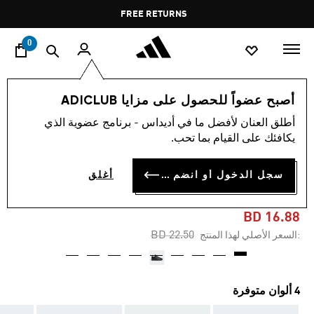
ا
Pause
FREE RETURNS
promotion
rotation
0
الأطفال
أحذية
أصبح عضواً للحصول على مزايا ADICLUB
أطلق العنان لأفضل ما في أديداس - برنامج عضوية الذي
-20%
يكافئك على القيام بما تحب.
حذاء ADVANTAGE LIFESTYLE
سجل الدخول أو انضم الآن
أغلق
COURT LACE
BD 16.88
Price reduced from
to
BD 22.50
:السعر الأصلي لهذا المنتج
4 ألوان متوفرة