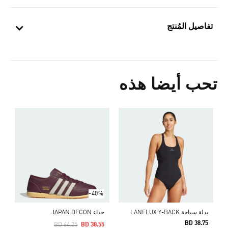
تفاصيل المُنتج
تحب أيضا هذه
Price Reduced From
To
5
ا
-40%
بدلة سباحة LANELUX Y-BACK
حذاء JAPAN DECON
BD 38.75
Price Reduced From
To
BD 64.25
BD 38.55