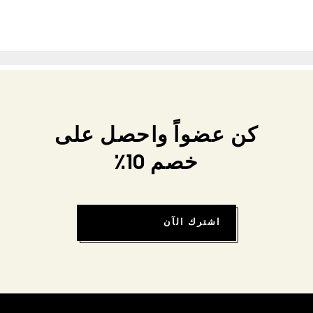
كن عضواً واحصل على
خصم 10٪
اشترك الآن