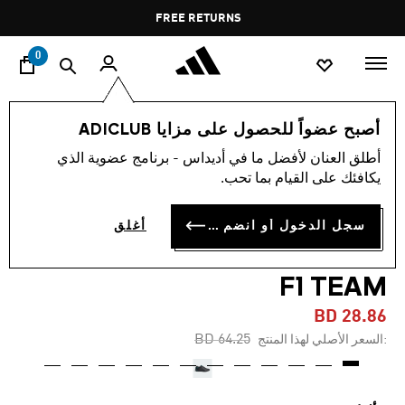
ا
Pause
FREE RETURNS
promotion
rotation
0
اسلوب حياة
العلامات التجارية
أوريجينالز
أحذية
أصبح عضواً للحصول على مزايا ADICLUB
أطلق العنان لأفضل ما في أديداس - برنامج عضوية الذي
-55%
يكافئك على القيام بما تحب.
حذاء ADIRACER LO
سجل الدخول أو انضم الآن
أغلق
MERCEDES AMG PETRONAS
F1 TEAM
BD 28.86
Price reduced from
to
BD 64.25
:السعر الأصلي لهذا المنتج