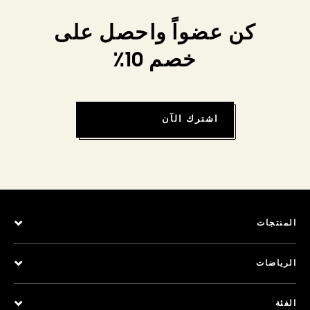
كن عضواً واحصل على
خصم 10٪
اشترك الآن
المنتجات
الرياضات
الفئة