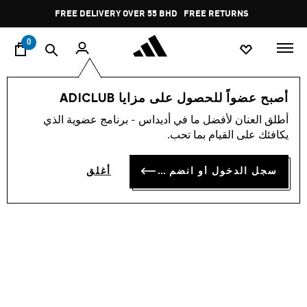
ا
Pause
FREE DELIVERY OVER 55 BHD
FREE RETURNS
promotion
rotation
0
الأطفال
أحذية
أصبح عضواً للحصول على مزايا ADICLUB
أطلق العنان لأفضل ما في أديداس - برنامج عضوية الذي
حذاء للأطفال SAMBA OG
يكافئك على القيام بما تحب.
BD 32.25
سجل الدخول أو انضم الآن
أغلق