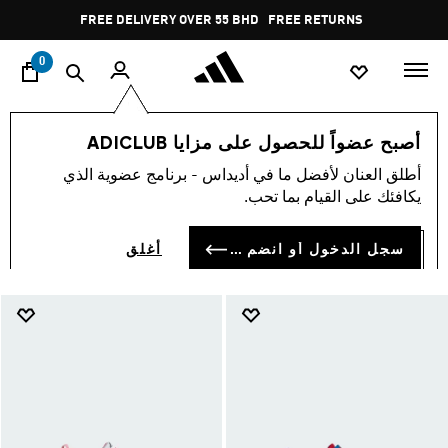
ا
Pause
FREE RETURNS
promotion
rotation
0
الأطفال
أحذية
أصبح عضواً للحصول على مزايا ADICLUB
أحذية الأطفال
أطلق العنان لأفضل ما في أديداس - برنامج عضوية الذي
(917)
يكافئك على القيام بما تحب.
فلتر و صنف
صور كبيرة
سجل الدخول أو انضم الآن
أغلق