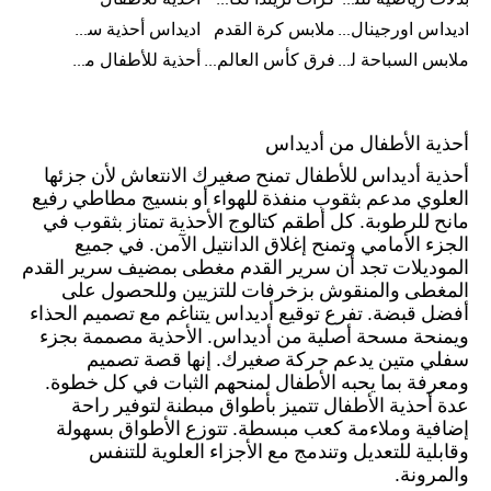
بدلات رياضية للنساء
كرات تريندا لكأس العالم FIFA 26™
أحذية للأطفال
اديداس اورجينال ملابس
ملابس كرة القدم
اديداس أحذية سوبرنوفا للرجال
ملابس السباحة للرجال
فرق كأس العالم FIFA 26™
أحذية للأطفال من 8 إلى 16 سنة
أحذية الأطفال من أديداس
أحذية أديداس للأطفال تمنح صغيرك الانتعاش لأن جزئها
العلوي مدعم بثقوب منفذة للهواء أو بنسيج مطاطي رفيع
مانح للرطوبة. كل أطقم كتالوج الأحذية تمتاز بثقوب في
الجزء الأمامي وتمنح إغلاق الدانتيل الآمن. في جميع
الموديلات تجد أن سرير القدم مغطى بمضيف سرير القدم
المغطى والمنقوش بزخرفات للتزيين وللحصول على
أفضل قبضة. تفرع توقيع أديداس يتناغم مع تصميم الحذاء
ويمنحة مسحة أصلية من أديداس. الأحذية مصممة بجزء
سفلي متين يدعم حركة صغيرك. إنها قصة تصميم
ومعرفة بما يحبه الأطفال لمنحهم الثبات في كل خطوة.
عدة أحذية الأطفال تتميز بأطواق مبطنة لتوفير راحة
إضافية وملاءمة كعب مبسطة. تتوزع الأطواق بسهولة
وقابلية للتعديل وتندمج مع الأجزاء العلوية للتنفس
والمرونة.