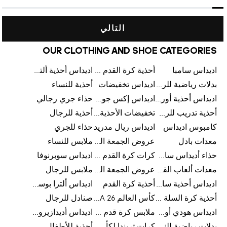
التالي
OUR CLOTHING AND SHOE CATEGORIES
اديداس سامبا
أحذية كرة القدم للرجال
اديداس أحذية ألترا بوست للرجال
بدلات رياضية للرجال
اديداس تخفيضات
أحذية للنساء
اديداس أحذية أورجينالز
اديداس إكس جود بيلينغهام
حذاء جري رجالي
أحذية تدريب للرجال
تخفيضات الأحذية للرجال
أحذية للرجال
كامبوس اديداس
اديداس ريال مدريد
حذاء للجري
معدات بادل
عروض الجمعة البيضاء للرجال
ملابس للنساء
حذاء أديداس سامبا للأطفال
كرات كرة القدم للرجال
اديداس سوبرنوفا
معدات ألعاب القوى
عروض الجمعة البيضاء للسيدات
ملابس للرجال
اديداس أحذية سامبا للنساء
أحذية كرة القدم
اديداس ألترا بوست
أحذية كرة السلة للرجال
كأس العالم FIFA 26™
صنادل للرجال
اديداس هودي أورجينال للنساء
ملابس كرة قدم للاطفال
اديداس أديدازيرو معدات الجري