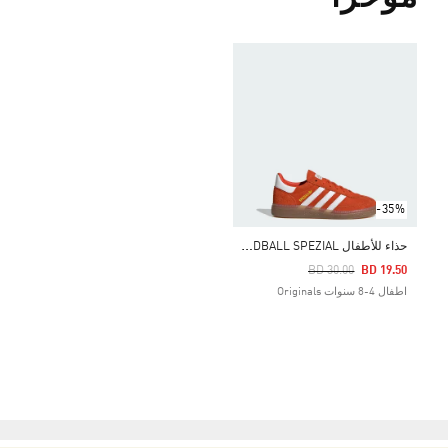
-35%
ح
ذاء للأطفال HANDBALL SPEZIAL
Price Reduced From
To
BD 30.00
BD 19.50
اطفال 4-8 سنوات Originals