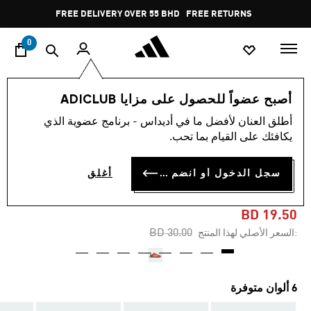
ا
Pause
FREE DELIVERY OVER 55 BHD
FREE RETURNS
promotion
rotation
0
الأطفال
أحذية
أصبح عضواً للحصول على مزايا ADICLUB
أطلق العنان لأفضل ما في أديداس - برنامج عضوية الذي
-35%
يكافئك على القيام بما تحب.
حذاء للأطفال HANDBALL
سجل الدخول أو انضم الآن
أغلق
SPEZIAL
BD 19.50
Price reduced from
to
BD 30.00
:السعر الأصلي لهذا المنتج
6 ألوان متوفرة