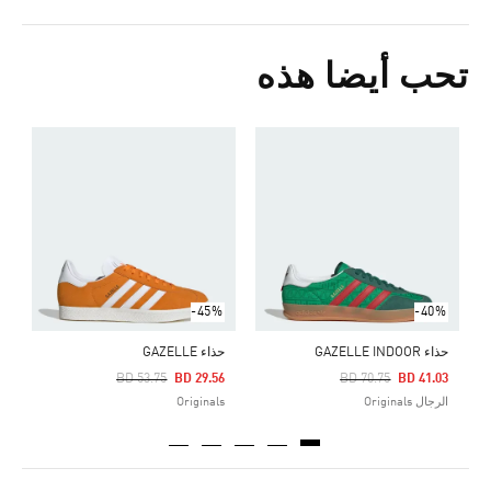
تحب أيضا هذه
ح
Price Reduced From
To
0
s
-45%
-40%
حذاء GAZELLE INDOOR
حذاء GAZELLE
Price Reduced From
To
Price Reduced From
To
BD 53.75
BD 29.56
BD 70.75
BD 41.03
الرجال Originals
Originals