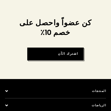
كن عضواً واحصل على
خصم 10٪
اشترك الآن
المنتجات
الرياضات