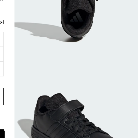
ix
اخ