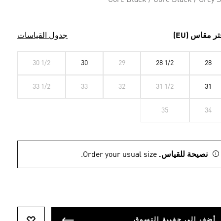
Core Black / Core Black / Grey S
تر مقاس (EU)
جدول القياسات
30 1/2
30
29
28 1/2
28
33 1/2
33
32
31 1/2
31
35
34
نصيحة للقياس.
Order your usual size.
أضف إلى حقيبة التسوق