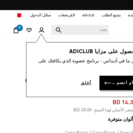
ا
دة
متتبع الطلب
adiclub
المُرتجعات
سجّل الدخول
0
أطفال
أحذية
 على مزايا ADICLUB
 ما في أديداس - برنامج عضوية الذي يكافئك على
-30%
حذاء للأطفال GRAND
سجل الدخول أو انضم الآن
أغلق
COURT 2.
BD 14.
Price reduced from
to
BD 20.50
سعر الأصلي لهذا المنتج