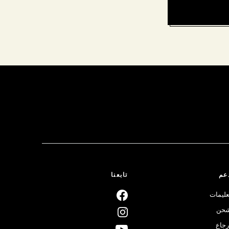
عم
تابعنا
عليمات
حن
رجاع