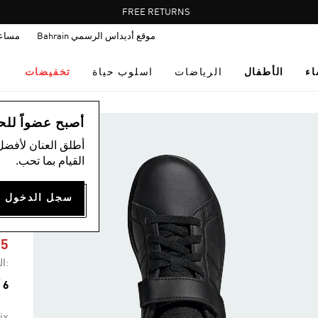
Pause
FREE RETURNS
promotion
موقع أديداس الرسمي Bahrain
مساع
rotation
اء
الأطفال
الرياضات
اسلوب حياة
تخفيضات
ال
أصبح عضواً للحصول
أطلق العنان لأفضل
القيام بما تحب.
0
35
:ال
6 ألوان متوفرة