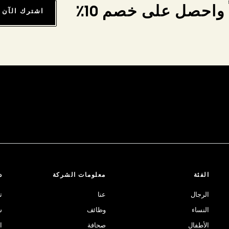
واحصل على خصم 10٪
اشترك الآن
الفئة
معلومات الشركة
د
الرجال
عنا
ت
النساء
وظائف
ش
الأطفال
صحافة
ا