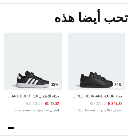
تحب أيضا هذه
-35%
-30%
ح
ذاء ADVANTAGE COURT LIFESTYLE HOOK-AND-LOOP
ح
ذاء للأطفال GRAND COURT 2.0
Price Reduced From
To
Price Reduced From
To
BD 20.50
BD 22.50
BD 13.32
BD 14.63
اطفال 4-8 سنوات Sportswear
اطفال 4-8 سنوات Sportswear