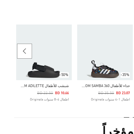
-45%
-50%
-35%
ح
ذاء للأطفال ADIDAS DISNEY ADIFOM SAMBA 360
ش
بشب للأطفال ADIFOM ADILETTE
Price Reduced From
Price Reduced From
To
To
BD 22.50
BD 35.50
22.41
BD 10.66
BD 23.07
اطفال 1-4 سنوات Originals
اطفال 4-8 سنوات Originals
اطفال 4-8 سنوات inals
ؤخراً