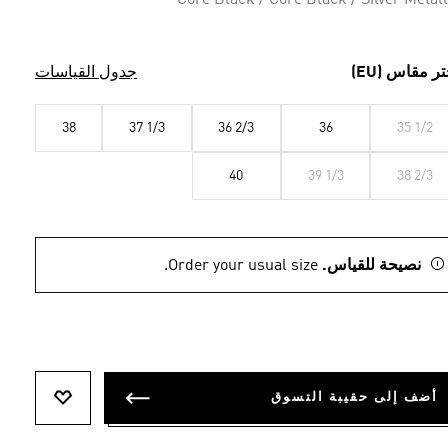
Core Black / Core Black / Silver Metall
تر مقاس (EU)
جدول القياسات
38
37 1/3
36 2/3
36
35 1/2
40
39 1/3
38 2/3
نصيحة للقياس.
Order your usual size.
أضف إلى حقيبة التسوق
أضف إلى ل