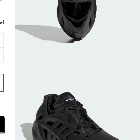
ic
اخ