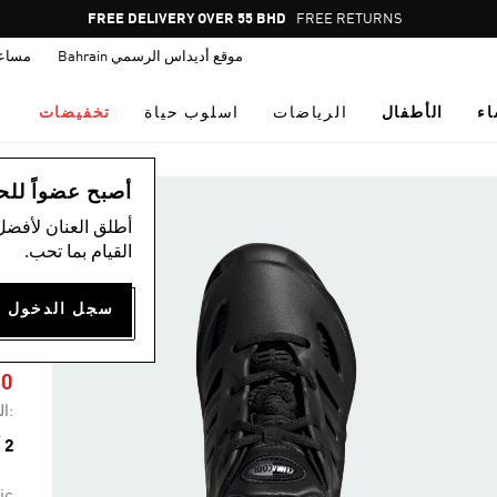
Pause
FREE RETURNS
promotion
موقع أديداس الرسمي Bahrain
مساع
rotation
اء
الأطفال
الرياضات
اسلوب حياة
تخفيضات
ال
أصبح عضواً للحصول
أطلق العنان لأفضل
القيام بما تحب.
L
50
:ال
2 ألوان متوفرة