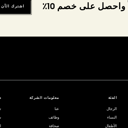
واحصل على خصم 10٪
اشترك الآن
الفئة
معلومات الشركة
د
الرجال
عنا
ت
النساء
وظائف
ش
الأطفال
صحافة
ا