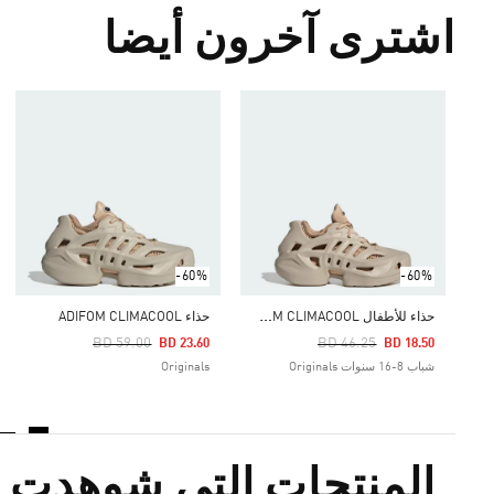
اشترى آخرون أيضا
-60%
-60%
ح
ذاء للأطفال ADIFOM CLIMACOOL
حذاء ADIFOM CLIMACOOL
Price Reduced From
Price Reduced From
To
To
Price Reduced From
To
BD 59.00
BD 46.25
BD 23.60
BD 18.50
شباب 8-16 سنوات Originals
Originals
المنتجات التي شوهدت م