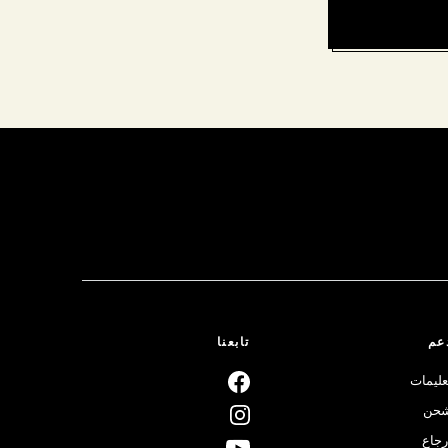
عم
تابعنا
عليمات
حن
رجاع