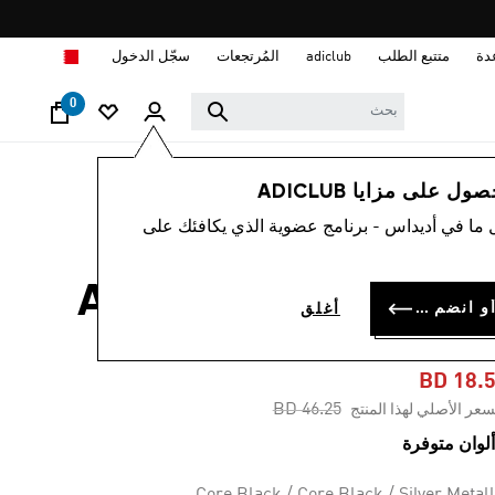
ا
دة
متتبع الطلب
adiclub
المُرتجعات
سجّل الدخول
0
أطفال
أحذية
 على مزايا ADICLUB
 ما في أديداس - برنامج عضوية الذي يكافئك على
-60%
حذاء للأطفال ADIFOM
سجل الدخول أو انضم الآن
أغلق
CLIMACOO
BD 18.
Price reduced from
to
BD 46.25
سعر الأصلي لهذا المنتج