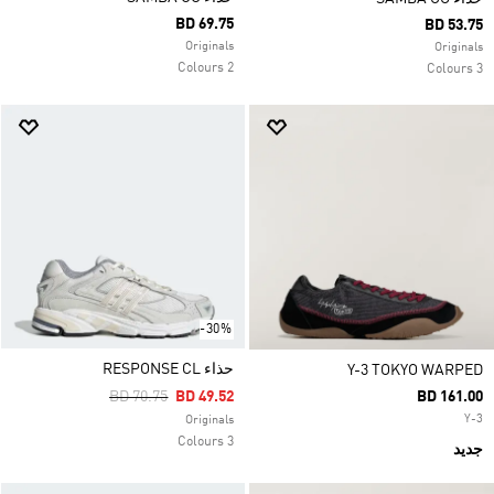
BD 69.75
BD 53.75
Originals
Originals
2 Colours
3 Colours
-30%
حذاء RESPONSE CL
Y-3 TOKYO WARPED
Price Reduced From
To
BD 70.75
BD 49.52
BD 161.00
Y-3
Originals
3 Colours
جديد