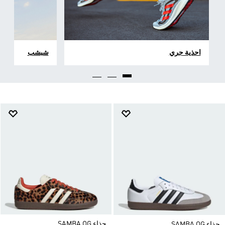
احذية جري
شبشب
حذاء SAMBA OG
حذاء SAMBA OG