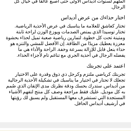
الملهم لسنوات أديداس الأولى حتى أصبع عالقا في خيال كل
الرجال.
اختار حذاءك من عرض أديداس
تختار كعاشق للعلامة ما يناسبك في عرض الأحذية الرياضية.
تختار توسيدا الذي يمتص الصدمات ويوزع الوزن لراحة ثابتة
ومتينة تحت كل خطوة. لتمارين رياضية صعبة تميل لحذاء بحشوة
معززة يعطيك مزيدًا من الطاقة. إن الأفضل للمشي والتنزه هو
حذاء بنعل قابل للإزالة بسرعة وخفة. الراحة والأداء هي ما
يفضله الرجال في أحذية الجري مع تناغم تام لأجزاء الحذاء.
اعتمد على تجربتك
تجربتك كرياضي ملتزم وكرجل ذي ذوق وقدرة على الاختيار
تجعلك لا تحتار في اختيار ما يناسبك في تشكيلة الأحذية الرجالية
من أديداس. ستدرك بحسك ودقة نظرتك مدى الإتقان الذي صُمم
به كل موديل. عليك فقط مراجعة وصف كل منتج لتفهم الأشياء
المستجدة التي تستشرف معها المستقبل ولم يسبق لك رؤيتها
في أرشيف أديداس الحافل.