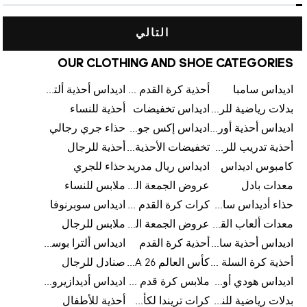
التالي
OUR CLOTHING AND SHOE CATEGORIES
اديداس سامبا
أحذية كرة القدم للرجال
اديداس أحذية ألترا بوست للرجال
بدلات رياضية للرجال
اديداس تخفيضات
أحذية للنساء
اديداس أحذية أورجينالز
اديداس إكس جود بيلينغهام
حذاء جري رجالي
أحذية تدريب للرجال
تخفيضات الأحذية للرجال
أحذية للرجال
كامبوس اديداس
اديداس ريال مدريد
حذاء للجري
معدات بادل
عروض الجمعة البيضاء للرجال
ملابس للنساء
حذاء أديداس سامبا للأطفال
كرات كرة القدم للرجال
اديداس سوبرنوفا
معدات ألعاب القوى
عروض الجمعة البيضاء للسيدات
ملابس للرجال
اديداس أحذية سامبا للنساء
أحذية كرة القدم
اديداس ألترا بوست
أحذية كرة السلة للرجال
كأس العالم FIFA 26™
صنادل للرجال
اديداس هودي أورجينال للنساء
ملابس كرة قدم للاطفال
اديداس أديدازيرو معدات الجري
بدلات رياضية للنساء
كرات تريندا لكأس العالم FIFA 26™
أحذية للأطفال