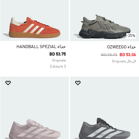
-25%
حذاء HANDBALL SPEZIAL
حذاء OZWEEGO
BD 53.75
Price Reduced Fro
To
BD 70.75
BD 53.06
Originals
الرجال Originals
3 Colours