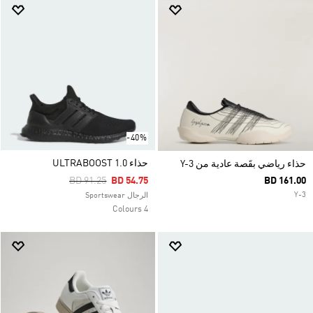
-40%
حذاء ULTRABOOST 1.0
حذاء رياضي بقَصة عادية من Y-3
Price Reduced From
To
BD 91.25
BD 54.75
BD 161.00
Y-3
الرجال Sportswear
4 Colours