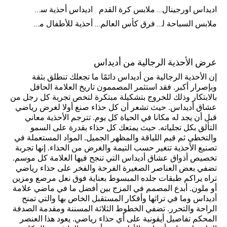
اديداس اورجينال ملابس
ملابس كرة القدم
اديداس أحذية سوبرنوفا للرجال
ملابس السباحة للرجال
فرق كأس العالم FIFA 26™
أحذية للأطفال من 8 إلى 16 سنة
عرض الأحذية الرجالية من أديداس
إن الأحذية الرجالية من أديداس دائمًا ما تجعلك تنطلق بثقة
وبإصرار أكبر. فقد استثمر المصممون تاريخ العلامة الحافل
بالابتكار وذلك للخروج بتشكيلة مبتكرة لتخص تجربة كل رجل من
عشاق أديداس. حيث تشعر أن كل حذاء صنع أولا لغرض رياضي
قبل أن يجد له مكانا في الحياة كل يوم. تترجم الأحذية معاني
التألق بكل تجلياته. حيث يمتعك كل حذاء بقدرة على السمو
والتخطي ثم قيم اللياقة والمظهر الجميل. المواد المستعملة في
تصنيع الأحذية تتغير حسب التيمة والغرض من الحذاء. إنها تجربة
تخصيص أذواق عشاق أديداس التي تنجح فيها العلامة كل موسم.
تضفي بعض العناصر الصغيرة الفرحة والفخر على حذاء رياضي
تراه يراكم طبقات جلده المبسوط بعناية فوق نعل مرصع ومزين
أو ملون. أبدع المصمم في المزج بين أفضل ما في ماضي علامة
أديداس وما في تراثها وأفكار المستقبل الخاص بها والتي تمنح
الراحة والتحرر. تضفي الخطوط الثلاثة المسننة ومقدمة الصدفة
المحكم تفاصيل أيقونية على أي حذاء رياضي. يعود هذا العنصر