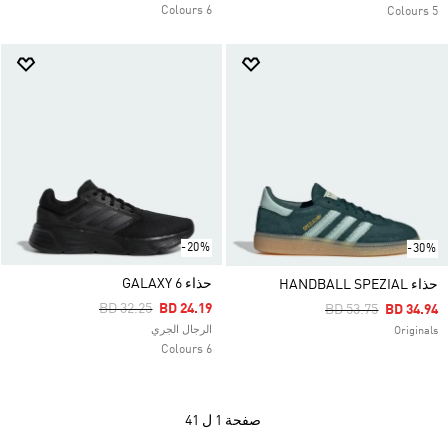
6 Colours
5 Colours
-20%
-30%
حذاء GALAXY 6
حذاء HANDBALL SPEZIAL
Price Reduced From
To
BD 32.25
BD 24.19
Price Reduced Fro
To
BD 53.75
BD 34.94
الرجال الجري
Originals
6 Colours
صفحة
1 ل 41