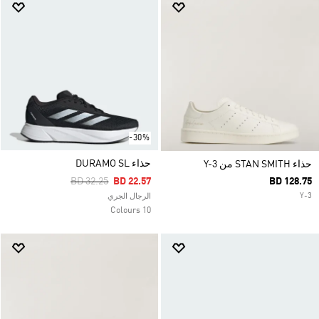
-30%
حذاء DURAMO SL
حذاء STAN SMITH من Y-3
Price Reduced From
To
BD 32.25
BD 22.57
BD 128.75
Y-3
الرجال الجري
10 Colours