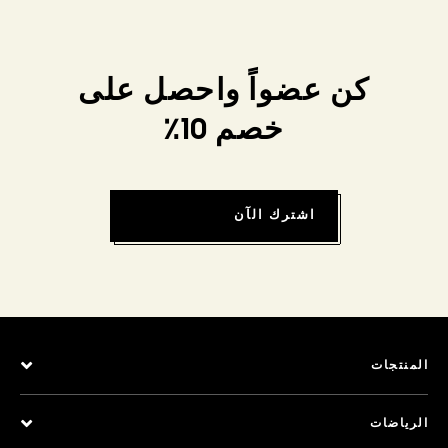
كن عضواً واحصل على
خصم 10٪
اشترك الآن
المنتجات
الرياضات