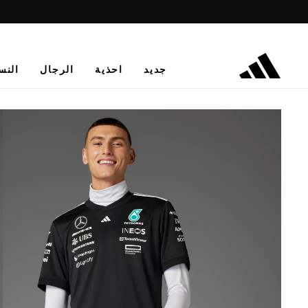
جديد
احذية
الرجال
النس