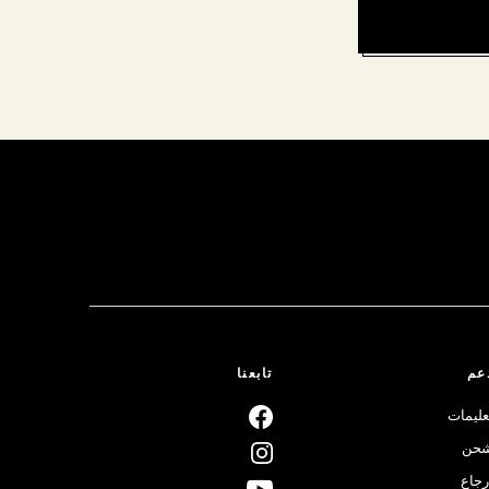
عم
تابعنا
عليمات
حن
رجاع