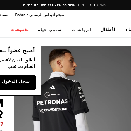
Pause
FREE DELIVERY OVER 55 BHD
FREE RETURNS
promotion
موقع أديداس الرسمي Bahrain
مساع
rotation
اء
الأطفال
الرياضات
اسلوب حياة
تخفيضات
ال
أصبح عضواً للحصول
أطلق العنان لأفضل
القيام بما تحب.
S
M
R
07