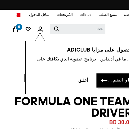
ا
دة
متتبع الطلب
adiclub
المُرتجعات
سجّل الدخول
0
رجال
ملابس
 على مزايا ADICLUB
 ما في أديداس - برنامج عضوية الذي يكافئك على
-30%
جيرسي MERCEDES -
سجل الدخول أو انضم الآن
أغلق
AMG PETRONA
FORMULA ONE TEA
DRIVE
BD 30.