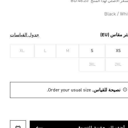
Price reduced from
to
BD 46.25
سعر الأصلي لهذا المنتج
Black / Whi
تر مقاس (EU)
جدول القياسات
XL
L
M
S
XS
3XL
2XL
نصيحة للقياس.
Order your usual size.
أضف إلى حقيبة التسوق