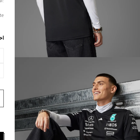
:ال
te
اخ