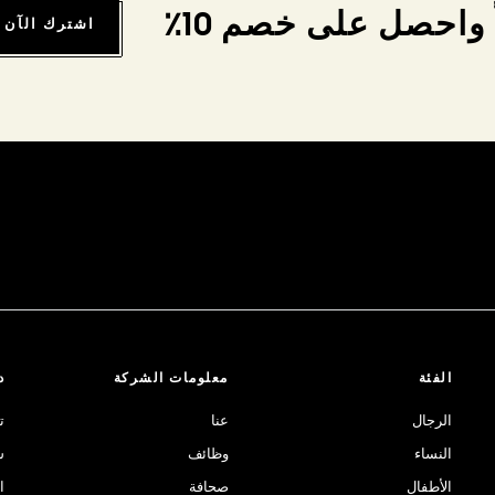
واحصل على خصم 10٪
اشترك الآن
الفئة
معلومات الشركة
د
الرجال
عنا
ت
النساء
وظائف
ش
الأطفال
صحافة
ا