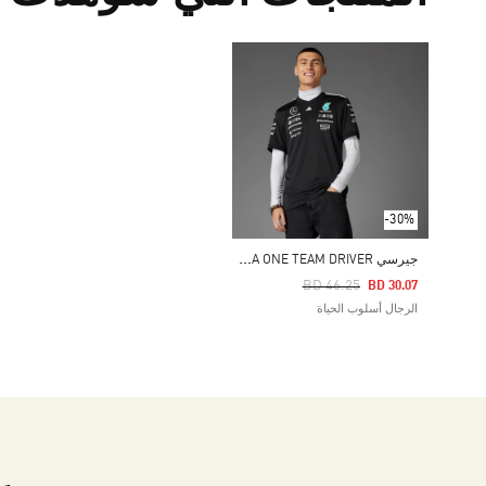
-30%
ج
يرسي MERCEDES - AMG PETRONAS FORMULA ONE TEAM DRIVER
Price Reduced From
To
BD 46.25
BD 30.07
الرجال أسلوب الحياة