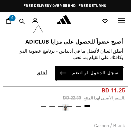
ا
Pause
FREE DELIVERY OVER 55 BHD
FREE RETURNS
promotion
rotation
0
الرجال
ملابس
أصبح عضواً للحصول على مزايا ADICLUB
أطلق العنان لأفضل ما في أديداس - برنامج عضوية الذي
-50%
يكافئك على القيام بما تحب.
جيرسي HOUSE OF TIRO
سجل الدخول أو انضم الآن
أغلق
SHORT SLEEVE JACQUARD
BD 11.25
Price reduced from
to
BD 22.50
:السعر الأصلي لهذا المنتج
Carbon / Black