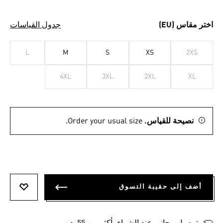
اختر مقاس (EU)
جدول القياسات
L
M
S
XS
2XS
4XL
3XL
2XL
XL
نصيحة للقياس.
Order your usual size.
أضف إلى حقيبة التسوق
أضف إلى