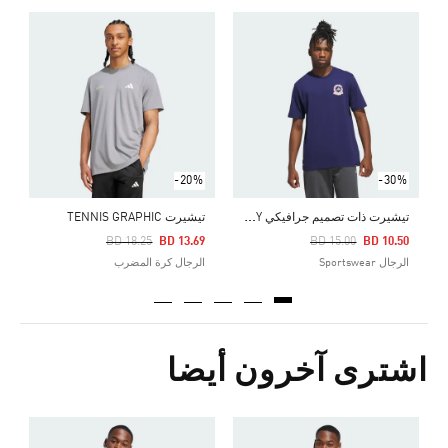
Price Reduced From
To
0
ا
-20%
-30%
ت
يشيرت ذات تصميم جرافيكي 90S NOSTALGIA CITY
تيشيرت TENNIS GRAPHIC
Price Reduced From
To
Price Reduced From
To
BD 18.25
BD 13.69
BD 15.00
BD 10.50
الرجال Sportswear
الرجال كرة المضرب
اشترى آخرون أيضا