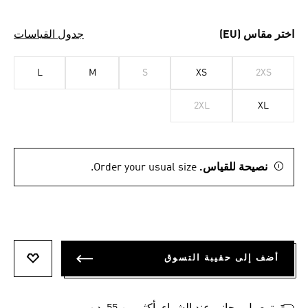
اختر مقاس (EU)
جدول القياسات
L
M
S
XS
2XS
2XL
XL
نصيحة للقياس.
Order your usual size.
أضف إلى حقيبة التسوق
أضف إلى