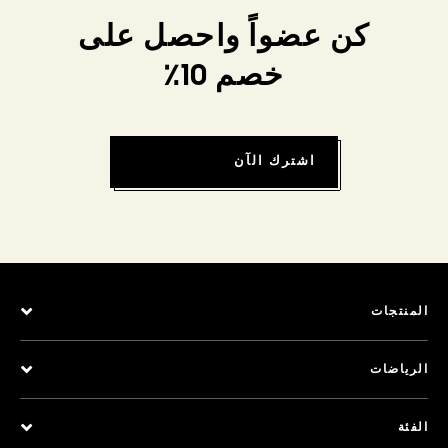
كن عضواً واحصل على
خصم 10٪
اشترك الآن
المنتجات
الرياضات
الفئة