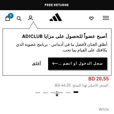
ا
Pause
FREE RETURNS
promotion
rotation
0
النساء
ملابس
أصبح عضواً للحصول على مزايا ADICLUB
أطلق العنان لأفضل ما في أديداس - برنامج عضوية الذي
-55%
يكافئك على القيام بما تحب.
جيرسي ADILENIUM SEASON
سجل الدخول أو انضم الآن
أغلق
3 SHORT SLEEVE GRAPHICS
BD 20.55
Price reduced from
to
BD 46.25
:السعر الأصلي لهذا المنتج
White