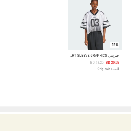
-55%
ج
يرسي ADILENIUM SEASON 3 SHORT SLEEVE GRAPHICS
Price Reduced From
To
BD 46.25
BD 20.55
النساء Originals