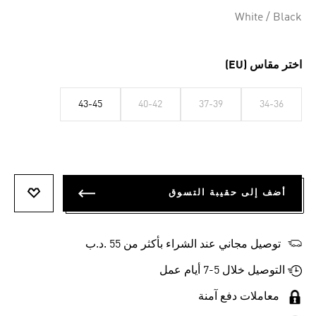
Selected
White / Black
اختر مقاس (EU)
43-45
40-42
37-39
34-36
أضف إلى حقيبة التسوق
أضف إلى
توصيل مجاني عند الشراء بأكثر من 55 .د.ب‎
التوصيل خلال 5-7 أيام عمل
معاملات دفع آمنة