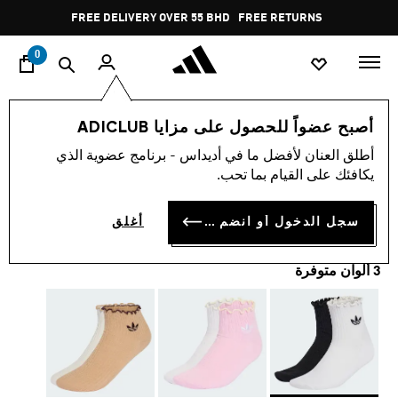
ا
Pause
FREE DELIVERY OVER 55 BHD
FREE RETURNS
promotion
rotation
0
النساء
اكسسوارات
أصبح عضواً للحصول على مزايا ADICLUB
أطلق العنان لأفضل ما في أديداس - برنامج عضوية الذي
جوارب مكشكشة بربع الطول
يكافئك على القيام بما تحب.
BD 7.50
سجل الدخول أو انضم الآن
أغلق
3 ألوان متوفرة