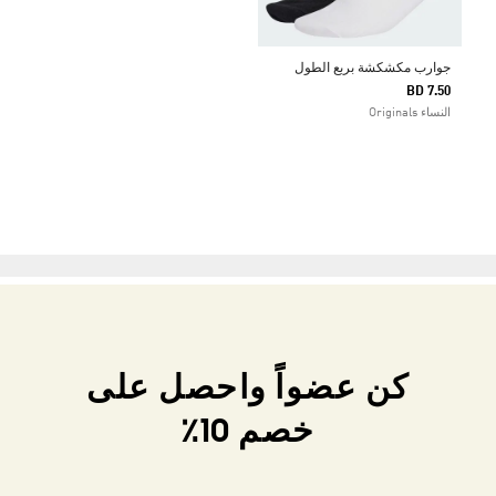
جوارب مكشكشة بربع الطول
BD 7.50
النساء Originals
كن عضواً واحصل على
خصم 10٪