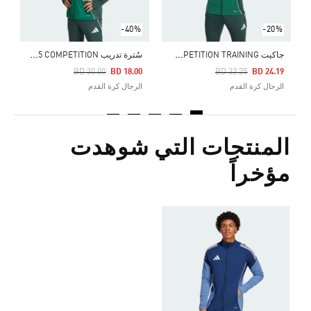
-40%
-20%
ج
اكيت TIRO 25 COMPETITION TRAINING
س
ُترة تدريب TIRO 25 COMPETITION
Price Reduced From
To
Price Reduced From
To
BD 30.00
BD 18.00
BD 32.25
BD 24.19
الرجال كرة القدم
الرجال كرة القدم
المنتجات التي شوهدت
مؤخراً