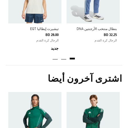
بنطال منتخب الأرجنتين DNA
تيشيرت إيطاليا EQT
BD 28.00
BD 32.25
الرجال كرة القدم
الرجال كرة القدم
جديد
اشترى آخرون أيضا
Price Reduced From
To
0
ا