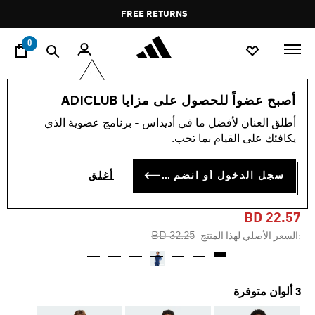
ا
Pause
FREE RETURNS
promotion
rotation
0
الرجال
ملابس
أصبح عضواً للحصول على مزايا ADICLUB
أطلق العنان لأفضل ما في أديداس - برنامج عضوية الذي
-30%
يكافئك على القيام بما تحب.
جاكيت TIRO 25
سجل الدخول أو انضم الآن
أغلق
COMPETITION TRAINING
BD 22.57
Price reduced from
to
BD 32.25
:السعر الأصلي لهذا المنتج
3 ألوان متوفرة