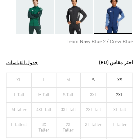
Selected
Team Navy Blue 2 / Crew Blue
اختر مقاس (EU)
جدول القياسات
XL
L
M
S
XS
L Tall
M Tall
S Tall
3XL
2XL
M Taller
4XL Tall
3XL Tall
2XL Tall
XL Tall
L Tallest
3X
2X
XL Taller
L Taller
Taller
Taller