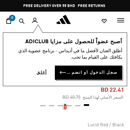
ا
Pause
FREE DELIVERY OVER 55 BHD
FREE RETURNS
promotion
rotation
0
النساء
ملابس
أصبح عضواً للحصول على مزايا ADICLUB
أطلق العنان لأفضل ما في أديداس - برنامج عضوية الذي
-45%
يكافئك على القيام بما تحب.
جاكيت رياضية ADICOLOR
سجل الدخول أو انضم الآن
أغلق
CLASSIC FIREBIRD LOOSE
BD 22.41
Price reduced from
to
BD 40.75
:السعر الأصلي لهذا المنتج
Lucid Red / Black