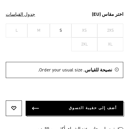
اختر مقاس (EU)
جدول القياسات
L
M
S
XS
2XS
2XL
XL
نصيحة للقياس.
Order your usual size.
أضف إلى حقيبة التسوق
أضف إلى