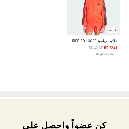
-45%
ج
اكيت رياضية ADICOLOR CLASSIC FIREBIRD LOOSE
Price Reduced From
To
BD 40.75
BD 22.41
النساء Originals
كن عضواً واحصل على