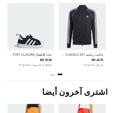
0
ا
ج
اكيت رياضية ADICOLOR CLASSICS SST
ح
ذاء للأطفال SUPERSTAR 360 COMFORT CLOSURE
BD 35.50
BD 40.75
الرجال Originals
اطفال 4-8 سنوات Originals
اشترى آخرون أيضا