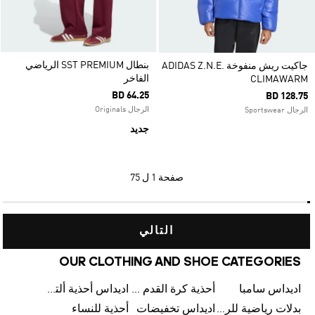
بنطال SST PREMIUM الرياضي
جاكيت ريش منفوخة ADIDAS Z.N.E.
الفاخر
CLIMAWARM
BD 64.25
BD 128.75
الرجال Originals
الرجال Sportswear
جديد
صفحة
1 ل 75
التالي
OUR CLOTHING AND SHOE CATEGORIES
اديداس سامبا
أحذية كرة القدم للرجال
اديداس أحذية ألترا بوست للرجال
بدلات رياضية للرجال
اديداس تخفيضات
أحذية للنساء