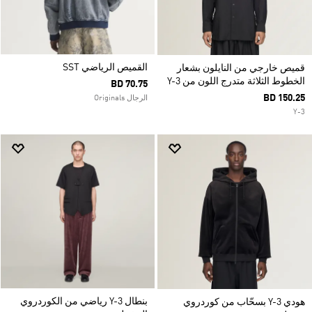
القميص الرياضي SST
قميص خارجي من النايلون بشعار
الخطوط الثلاثة متدرج اللون من Y-3
BD 70.75
BD 150.25
الرجال Originals
Y-3
بنطال Y-3 رياضي من الكوردروي
هودي Y-3 بسحّاب من كوردروي