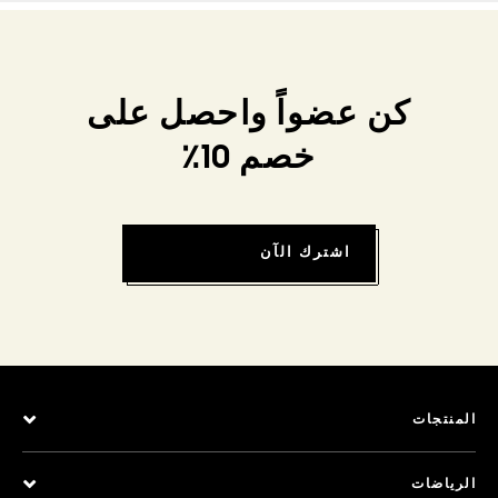
كن عضواً واحصل على
خصم 10٪
اشترك الآن
المنتجات
الرياضات