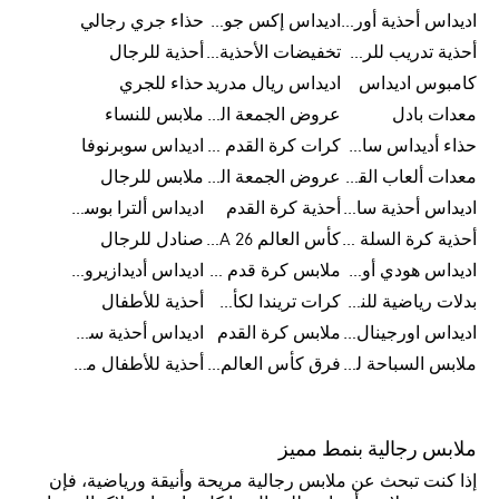
اديداس أحذية أورجينالز
اديداس إكس جود بيلينغهام
حذاء جري رجالي
أحذية تدريب للرجال
تخفيضات الأحذية للرجال
أحذية للرجال
كامبوس اديداس
اديداس ريال مدريد
حذاء للجري
معدات بادل
عروض الجمعة البيضاء للرجال
ملابس للنساء
حذاء أديداس سامبا للأطفال
كرات كرة القدم للرجال
اديداس سوبرنوفا
معدات ألعاب القوى
عروض الجمعة البيضاء للسيدات
ملابس للرجال
اديداس أحذية سامبا للنساء
أحذية كرة القدم
اديداس ألترا بوست
أحذية كرة السلة للرجال
كأس العالم FIFA 26™
صنادل للرجال
اديداس هودي أورجينال للنساء
ملابس كرة قدم للاطفال
اديداس أديدازيرو معدات الجري
بدلات رياضية للنساء
كرات تريندا لكأس العالم FIFA 26™
أحذية للأطفال
اديداس اورجينال ملابس
ملابس كرة القدم
اديداس أحذية سوبرنوفا للرجال
ملابس السباحة للرجال
فرق كأس العالم FIFA 26™
أحذية للأطفال من 8 إلى 16 سنة
ملابس رجالية بنمط مميز
إذا كنت تبحث عن ملابس رجالية مريحة وأنيقة ورياضية، فإن