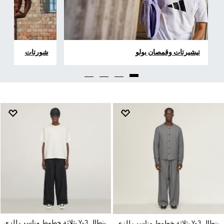
تيشيرتات وقمصان بولو
شورتات
بنطال Y-3 بثلاثة خطوط مناسب للزي
بنطال Y-3 بثلاثة خطوط مناسب للزي