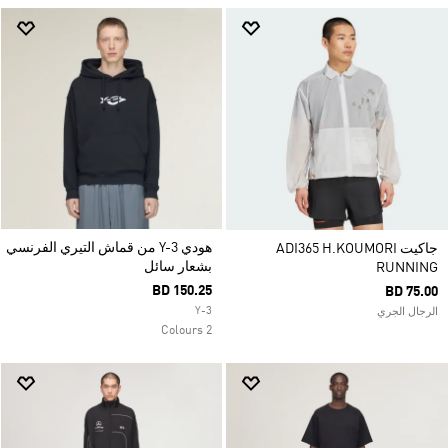
هودي Y-3 من قماش التيري الفرنسي
جاكيت ADI365 H.KOUMORI
بشعار سائل
RUNNING
BD 150.25
BD 75.00
Y-3
الرجال الجري
2 Colours