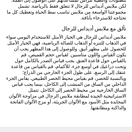
بنطلونات وأغطية للرأس لمساعدتهم على الوصول إلى القمة.
لكن ملابس أديداس للرجال لا تتعلق فقط بالرياضة. تشمل
مجموعتنا الواسعة من ملابس تناسب نمط الحياة وتعطيك كل ما
تحتاجه للاسترخاء بأناقة.
تألق مع ملابس أديداس للرجال
ملابس أديداس للرجال هي الخيار الأمثل للاستخدام اليومي سواء
في الذهاب للتنزه أو الذهاب للصالة الرياضية، فهي الخيار الأمثل
للحصول على مظهر أنيق. وللوصول إلى هذا المظهر يجب أن
يكون القياس واللون مناسبين. لقياس حجم القميص، قم
بالقياس حول قاعدة العنق. يجب قياس الصدر بالكامل حول
وتحت ذراعيك في أوسع جزء. للأكمام، قم بالقياس من قاعدة
عنقك إلى الرسغ، على طول الجزء الخارجي من الذراع؛
وبالنسبة للخصر، قم بقياس محيط الخصر الطبيعي. يقاس الجزء
الداخلي من الساق من المنشب إلى الكاحل، بينما يجب قياس
الساق الخارجية من محيط الخصر إلى الكاحل. تتمثل
الاستراتيجية الجيدة لمطابقة ملابس الرجال في مزاوجة الألوان
المحايدة مثل الأسود مع الألوان الجريئة، أو مزج الألوان الفاتحة
والداكنة ومطابقتها.