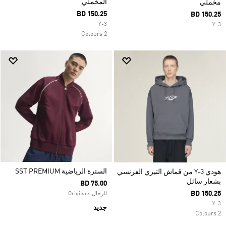
المخملي
مخملي
BD 150.25
BD 150.25
Y-3
Y-3
2 Colours
السترة الرياضية SST PREMIUM
هودي Y-3 من قماش التيري الفرنسي
بشعار سائل
BD 75.00
BD 150.25
الرجال Originals
Y-3
جديد
2 Colours