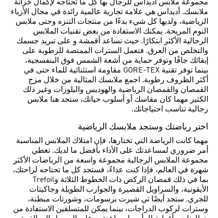
مجموعة ملابس أديداس للرجال بها كل ما تحتاجه لإكمال خزانة
ملابسك. أديداس هي علامة تجارية عالمية رائدة في مجال الأزياء
الرياضية، ولديها كل شيء بدءًا من منتجات التنزه وحتى ملابس
النوم المريحة. يمكنك الاستفادة من بعض تقنيات الملابس
الرجالية الأكثر ابتكارًا. حيث تساعد أقمشة و على تبريد جسمك
والتخلص من العرق. فتعمل السترات الممتصة للرطوبة على
إبقائك جافًا وتوفر حماية من أشعة الشمس فوق البنفسجية،
بينما توفر تقنية GORE-TEX مقاومة استثنائية للماء حتى في
أكثر الظروف رطوبة. اجمع ملابسك المثالية من خلال مزج
القمصان والقمصان الرياضية والهوديس والبلوزات وغير ذلك
الكثير مهما كان مقاسك أو أسلوب حياتك، ستجد هنا ملابس
رجالية تناسب احتياجاتك.
اختر رياضتك وستجد ملابسك الرياضية
مهما كانت الرياضة التي تختارها، فإن امتلاك الملابس المناسبة
أمر ضروري لمساعدتك على الأداء بأفضل ما لديك. تغطي
مجموعة الملابس الرجالية مجموعة واسعة من الرياضات الأكثر
شهرة في العالم، فإذا كنت عداءً، فستجد كل ما تحتاجه لراحتك،
بما في ذلك قمصان الركض ذات الخطوط الثلاثة وTrefoil
الأيقونية، والسراويل القصيرة والجوارب الطويلة وجاكيتات
للجري. ستجد أيضًا تي شيرت برسومات، وشورتات مبطنة،
وسترات لركوب الدراجات، بينما يمكن للمتسلقين الاستفادة من