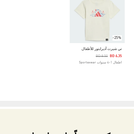
-25%
تي شيرت أديرابتور للأطفال.
Price Reduced From
To
BD 8.50
BD 6.35
اطفال 1-4 سنوات Sportswear