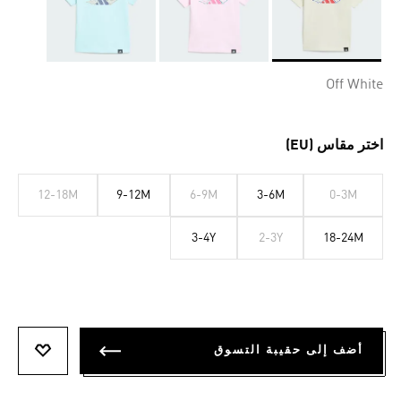
Selected
Off White
اختر مقاس (EU)
12-18M
9-12M
6-9M
3-6M
0-3M
3-4Y
2-3Y
18-24M
أضف إلى حقيبة التسوق
أضف إلى