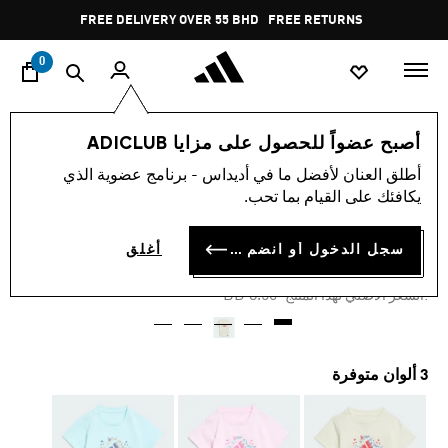
ا
Pause
FREE DELIVERY OVER 55 BHD
FREE RETURNS
promotion
rotation
0
الأطفال
الملابس
أصبح عضواً للحصول على مزايا ADICLUB
أطلق العنان لأفضل ما في أديداس - برنامج عضوية الذي
-25%
يكافئك على القيام بما تحب.
تي شيرت أديرابتور للأطفال.
سجل الدخول أو انضم الآن
أغلق
BD 6.35
Price reduced from
to
BD 8.50
:السعر الأصلي لهذا المنتج
3 ألوان متوفرة