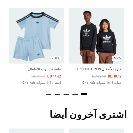
Price Reduced From
To
5
ش
-30%
-55%
كنزة للأطفال TREFOIL CREW
طقم تيشيرت للأطفال
Price Reduced From
To
Price Reduced From
To
BD 21.50
BD 14.62
BD 22.50
BD 10.12
شباب 8-16 سنوات Originals
اطفال 1-4 سنوات Originals
اشترى آخرون أيضا