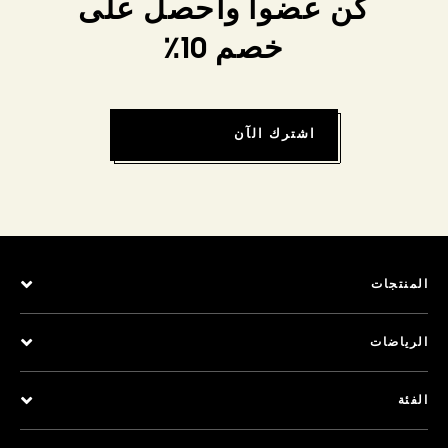
كن عضواً واحصل على
خصم 10٪
اشترك الآن
المنتجات
الرياضات
الفئة