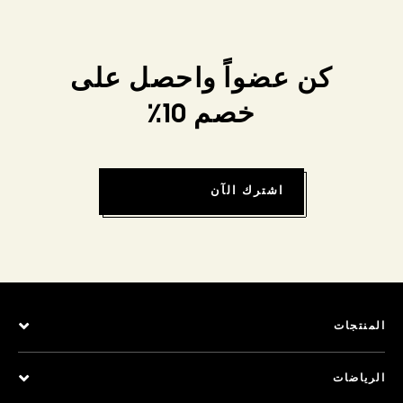
كن عضواً واحصل على
خصم 10٪
اشترك الآن
المنتجات
الرياضات