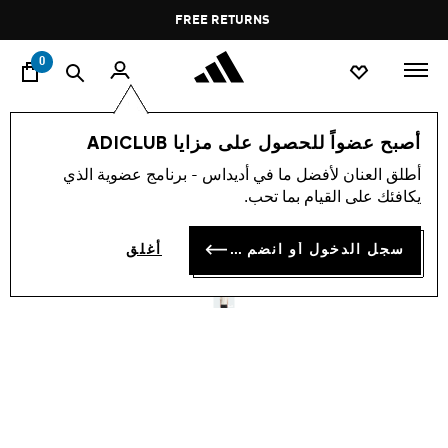
ا
Pause
FREE RETURNS
promotion
rotation
0
الرجال
ملابس
أصبح عضواً للحصول على مزايا ADICLUB
أطلق العنان لأفضل ما في أديداس - برنامج عضوية الذي
تيشيرت TREFOIL
يكافئك على القيام بما تحب.
ESSENTIALS
سجل الدخول أو انضم الآن
أغلق
BD 18.25