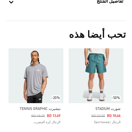
تفاصيل المُنتج
تحب أيضا هذه
Price Reduced From
To
3
ا
-20%
-50%
شورت STADIUM
تيشيرت TENNIS GRAPHIC
Price Reduced From
To
Price Reduced From
To
BD 18.25
BD 13.69
BD 22.50
BD 10.66
الرجال Sportswear
الرجال كرة المضرب