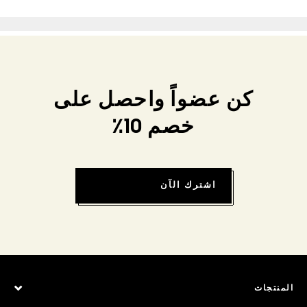
كن عضواً واحصل على
خصم 10٪
اشترك الآن
المنتجات