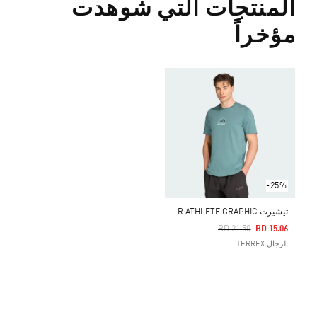
المنتجات التي شوهدت
مؤخراً
-25%
ت
يشيرت TERREX OUTDOOR ATHLETE GRAPHIC
Price Reduced From
To
BD 21.50
BD 15.06
الرجال TERREX