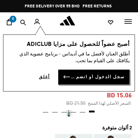
ا
Pause
FREE DELIVERY OVER 55 BHD
FREE RETURNS
promotion
rotation
0
الرجال
ملابس
أصبح عضواً للحصول على مزايا ADICLUB
أطلق العنان لأفضل ما في أديداس - برنامج عضوية الذي
-25%
يكافئك على القيام بما تحب.
تيشيرت TERREX OUTDOOR
سجل الدخول أو انضم الآن
أغلق
ATHLETE GRAPHIC
BD 15.06
Price reduced from
to
BD 21.50
:السعر الأصلي لهذا المنتج
2 ألوان متوفرة