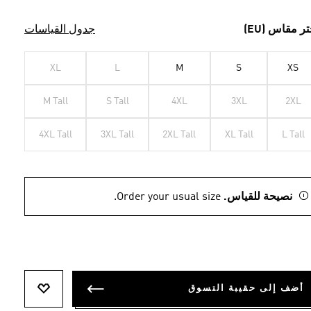
تر مقاس (EU)
جدول القياسات
XL
L
M
S
XS
M Tall
S Tall
4XL
3XL
2XL
4XL Tall
3XL Tall
2XL Tall
XL Tall
L Tall
نصيحة للقياس.
Order your usual size.
أضف إلى حقيبة التسوق
أضف إلى ل