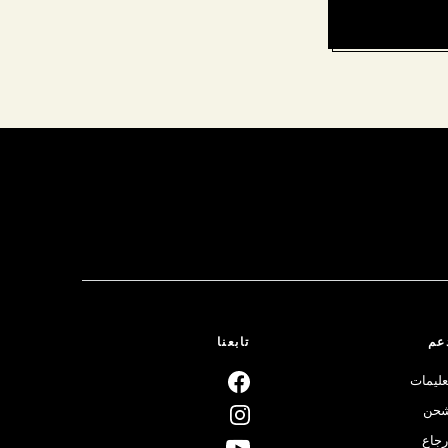
عم
تابعنا
عليمات
حن
رجاع