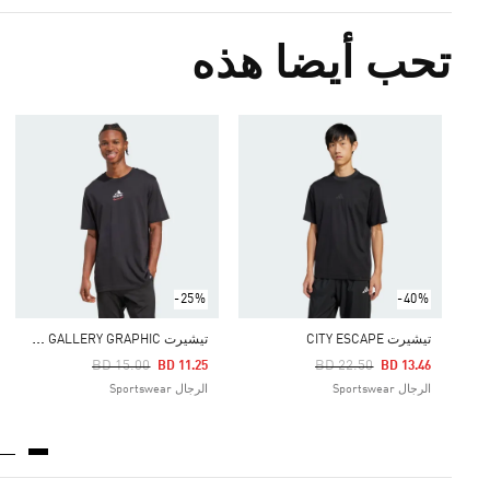
تحب أيضا هذه
-25%
-40%
ت
يشيرت MEMORIES OF SPORT GALLERY GRAPHIC
تيشيرت CITY ESCAPE
Price Reduced From
To
Price Reduced From
To
BD 15.00
BD 22.50
BD 11.25
BD 13.46
الرجال Sportswear
الرجال Sportswear