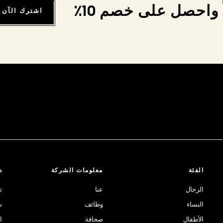
واحصل على خصم 10٪
اشترك الآن
الفئة
معلومات الشركة
د
الرجال
عنا
ت
النساء
وظائف
ش
الأطفال
صحافة
ا