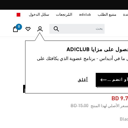
ا
دة
متتبع الطلب
adiclub
المُرتجعات
سجّل الدخول
0
رجال
ملابس
 على مزايا ADICLUB
 ما في أديداس - برنامج عضوية الذي يكافئك على
-35%
تيشيرت TECH
سجل الدخول أو انضم الآن
أغلق
METALLIC GRAPHI
BD 9.
Price reduced from
to
BD 15.00
سعر الأصلي لهذا المنتج
Bla