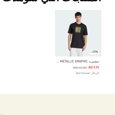
-35%
ت
يشيرت TECH METALLIC GRAPHIC
Price Reduced From
To
BD 15.00
BD 9.75
الرجال Sportswear