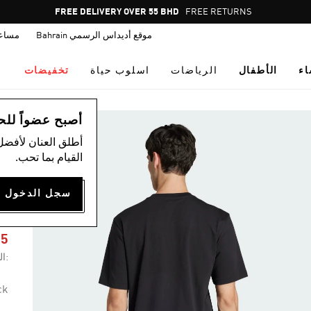
Pause
FREE DELIVERY OVER 55 BHD
FREE RETURNS
promotion
موقع أديداس الرسمي Bahrain
مساع
rotation
اء
الأطفال
الرياضات
اسلوب حياة
تخفيضات
ال
أصبح عضواً للحصول
أطلق العنان لأفضل
القيام بما تحب.
C
75
:ال
ck