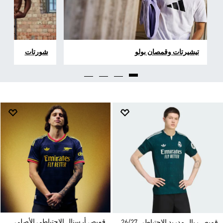
تيشيرتات وقمصان بولو
شورتات
قميص أرسنال الاحتياطي الأصلي
قميص ريال مدريد الاحتياطي 26/27