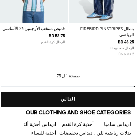
قميص منتخب الأرجنتين 26 الأساسي
بنطال FIREBIRD PINSTRIPES
الرياضي
BD 53.75
BD 46.25
الرجال كرة القدم
الرجال Originals
2 Colours
صفحة
1 ل 75
التالي
OUR CLOTHING AND SHOE CATEGORIES
اديداس سامبا
أحذية كرة القدم للرجال
اديداس أحذية ألترا بوست للرجال
بدلات رياضية للرجال
اديداس تخفيضات
أحذية للنساء