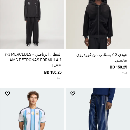
البنطال الرياضي Y-3 MERCEDES -
هودي Y-3 بسحّاب من كوردروي
AMG PETRONAS FORMULA 1
مخملي
TEAM
BD 150.25
BD 150.25
Y-3
Y-3