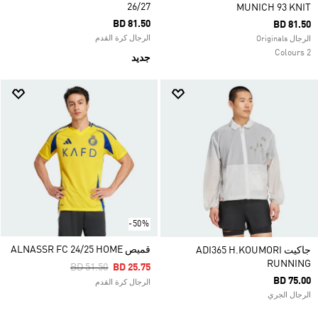
26/27
MUNICH 93 KNIT
BD 81.50
BD 81.50
الرجال كرة القدم
الرجال Originals
2 Colours
جديد
-50%
قميص ALNASSR FC 24/25 HOME
جاكيت ADI365 H.KOUMORI
RUNNING
Price Reduced From
To
BD 51.50
BD 25.75
BD 75.00
الرجال كرة القدم
الرجال الجري