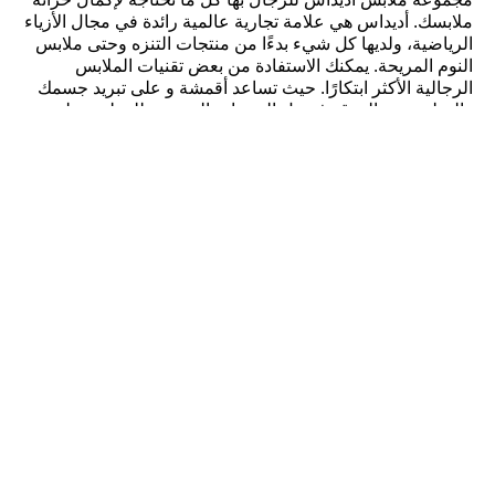
مجموعة ملابس أديداس للرجال بها كل ما تحتاجه لإكمال خزانة
ملابسك. أديداس هي علامة تجارية عالمية رائدة في مجال الأزياء
الرياضية، ولديها كل شيء بدءًا من منتجات التنزه وحتى ملابس
النوم المريحة. يمكنك الاستفادة من بعض تقنيات الملابس
الرجالية الأكثر ابتكارًا. حيث تساعد أقمشة و على تبريد جسمك
والتخلص من العرق. فتعمل السترات الممتصة للرطوبة على
إبقائك جافًا وتوفر حماية من أشعة الشمس فوق البنفسجية،
بينما توفر تقنية GORE-TEX مقاومة استثنائية للماء حتى في
أكثر الظروف رطوبة. اجمع ملابسك المثالية من خلال مزج
القمصان والقمصان الرياضية والهوديس والبلوزات وغير ذلك
الكثير مهما كان مقاسك أو أسلوب حياتك، ستجد هنا ملابس
رجالية تناسب احتياجاتك.
اختر رياضتك وستجد ملابسك الرياضية
مهما كانت الرياضة التي تختارها، فإن امتلاك الملابس المناسبة
أمر ضروري لمساعدتك على الأداء بأفضل ما لديك. تغطي
مجموعة الملابس الرجالية مجموعة واسعة من الرياضات الأكثر
شهرة في العالم، فإذا كنت عداءً، فستجد كل ما تحتاجه لراحتك،
بما في ذلك قمصان الركض ذات الخطوط الثلاثة وTrefoil
الأيقونية، والسراويل القصيرة والجوارب الطويلة وجاكيتات
للجري. ستجد أيضًا تي شيرت برسومات، وشورتات مبطنة،
وسترات لركوب الدراجات، بينما يمكن للمتسلقين الاستفادة من
بنطلونات وأغطية للرأس لمساعدتهم على الوصول إلى القمة.