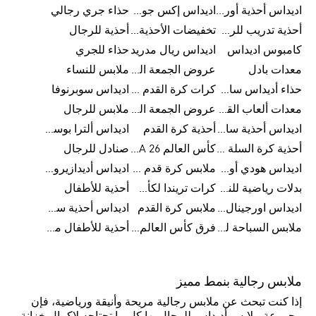
اديداس أحذية أورجينالز
اديداس إكس جود بيلينغهام
حذاء جري رجالي
أحذية تدريب للرجال
تخفيضات الأحذية للرجال
أحذية للرجال
كامبوس اديداس
اديداس ريال مدريد
حذاء للجري
معدات بادل
عروض الجمعة البيضاء للرجال
ملابس للنساء
حذاء أديداس سامبا للأطفال
كرات كرة القدم للرجال
اديداس سوبرنوفا
معدات ألعاب القوى
عروض الجمعة البيضاء للسيدات
ملابس للرجال
اديداس أحذية سامبا للنساء
أحذية كرة القدم
اديداس ألترا بوست
أحذية كرة السلة للرجال
كأس العالم FIFA 26™
صنادل للرجال
اديداس هودي أورجينال للنساء
ملابس كرة قدم للاطفال
اديداس أديدازيرو معدات الجري
بدلات رياضية للنساء
كرات تريندا لكأس العالم FIFA 26™
أحذية للأطفال
اديداس اورجينال ملابس
ملابس كرة القدم
اديداس أحذية سوبرنوفا للرجال
ملابس السباحة للرجال
فرق كأس العالم FIFA 26™
أحذية للأطفال من 8 إلى 16 سنة
ملابس رجالية بنمط مميز
إذا كنت تبحث عن ملابس رجالية مريحة وأنيقة ورياضية، فإن