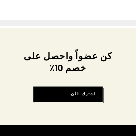
كن عضواً واحصل على
خصم 10٪
اشترك الآن