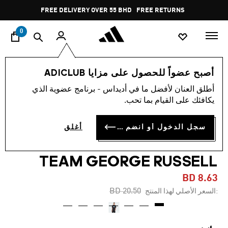
ا
Pause
FREE DELIVERY OVER 55 BHD
FREE RETURNS
promotion
rotation
0
الرجال
ملابس
أصبح عضواً للحصول على مزايا ADICLUB
أطلق العنان لأفضل ما في أديداس - برنامج عضوية الذي
-55%
يكافئك على القيام بما تحب.
تيشيرت MERCEDES - AMG
سجل الدخول أو انضم الآن
أغلق
PETRONAS FORMULA ONE
TEAM GEORGE RUSSELL
BD 8.63
Price reduced from
to
BD 20.50
:السعر الأصلي لهذا المنتج