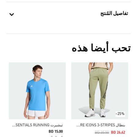
تفاصيل المُنتج
تحب أيضا هذه
Price Reduced From
To
2
ا
-25%
ب
نطال FUTURE ICONS 3-STRIPES
ت
يشيرت ADIZERO ESSENTIALS RUNNING
BD 15.00
Price Reduced From
To
BD 35.50
BD 26.62