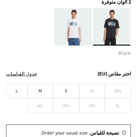
2 ألوان متوفرة
Selected
Black
اختر مقاس (EU)
جدول القياسات
L
M
S
XS
2XS
4XL
3XL
2XL
XL
نصيحة للقياس.
Order your usual size.