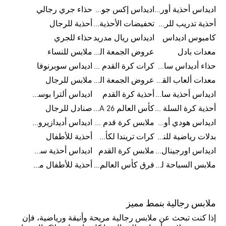
اديداس أحذية أورجينالز
اديداس إكس جود بيلينغهام
حذاء جري رجالي
أحذية تدريب للرجال
تخفيضات الأحذية للرجال
أحذية للرجال
كامبوس اديداس
اديداس ريال مدريد
حذاء للجري
معدات بادل
عروض الجمعة البيضاء للرجال
ملابس للنساء
حذاء أديداس سامبا للأطفال
كرات كرة القدم للرجال
اديداس سوبرنوفا
معدات ألعاب القوى
عروض الجمعة البيضاء للسيدات
ملابس للرجال
اديداس أحذية سامبا للنساء
أحذية كرة القدم
اديداس ألترا بوست
أحذية كرة السلة للرجال
كأس العالم FIFA 26™
صنادل للرجال
اديداس هودي أورجينال للنساء
ملابس كرة قدم للاطفال
اديداس أديدازيرو معدات الجري
بدلات رياضية للنساء
كرات تريندا لكأس العالم FIFA 26™
أحذية للأطفال
اديداس اورجينال ملابس
ملابس كرة القدم
اديداس أحذية سوبرنوفا للرجال
ملابس السباحة للرجال
فرق كأس العالم FIFA 26™
أحذية للأطفال من 8 إلى 16 سنة
ملابس رجالية بنمط مميز
إذا كنت تبحث عن ملابس رجالية مريحة وأنيقة ورياضية، فإن