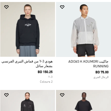
هودي Y-3 من قماش التيري الفرنسي
جاكيت ADI365 H.KOUMORI
بشعار سائل
RUNNING
BD 150.25
BD 75.00
Y-3
الرجال الجري
2 Colours