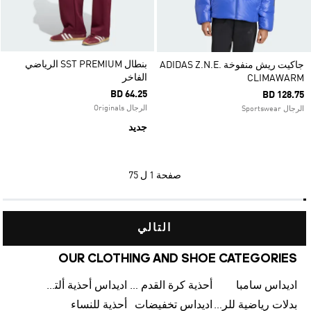
بنطال SST PREMIUM الرياضي
جاكيت ريش منفوخة ADIDAS Z.N.E.
الفاخر
CLIMAWARM
BD 64.25
BD 128.75
الرجال Originals
الرجال Sportswear
جديد
صفحة
1 ل 75
التالي
OUR CLOTHING AND SHOE CATEGORIES
اديداس سامبا
أحذية كرة القدم للرجال
اديداس أحذية ألترا بوست للرجال
بدلات رياضية للرجال
اديداس تخفيضات
أحذية للنساء