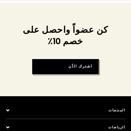
كن عضواً واحصل على
خصم 10٪
اشترك الآن
المنتجات
الرياضات