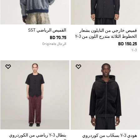
القميص الرياضي SST
قميص خارجي من النايلون بشعار
الخطوط الثلاثة متدرج اللون من Y-3
BD 70.75
BD 150.25
الرجال Originals
Y-3
بنطال Y-3 رياضي من الكوردروي
هودي Y-3 بسحّاب من كوردروي