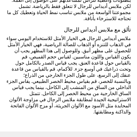
بنطلونات وأغطية للرأس لمساعدتهم على الوصول إلى القمة.
لكن ملابس أديداس للرجال لا تتعلق فقط بالرياضة. تشمل
مجموعتنا الواسعة من ملابس تناسب نمط الحياة وتعطيك كل ما
تحتاجه للاسترخاء بأناقة.
تألق مع ملابس أديداس للرجال
ملابس أديداس للرجال هي الخيار الأمثل للاستخدام اليومي سواء
في الذهاب للتنزه أو الذهاب للصالة الرياضية، فهي الخيار الأمثل
للحصول على مظهر أنيق. وللوصول إلى هذا المظهر يجب أن
يكون القياس واللون مناسبين. لقياس حجم القميص، قم
بالقياس حول قاعدة العنق. يجب قياس الصدر بالكامل حول
وتحت ذراعيك في أوسع جزء. للأكمام، قم بالقياس من قاعدة
عنقك إلى الرسغ، على طول الجزء الخارجي من الذراع؛
وبالنسبة للخصر، قم بقياس محيط الخصر الطبيعي. يقاس الجزء
الداخلي من الساق من المنشب إلى الكاحل، بينما يجب قياس
الساق الخارجية من محيط الخصر إلى الكاحل. تتمثل
الاستراتيجية الجيدة لمطابقة ملابس الرجال في مزاوجة الألوان
المحايدة مثل الأسود مع الألوان الجريئة، أو مزج الألوان الفاتحة
والداكنة ومطابقتها.