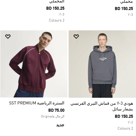
المخملي
مخملي
BD 150.25
BD 150.25
Y-3
Y-3
2 Colours
السترة الرياضية SST PREMIUM
هودي Y-3 من قماش التيري الفرنسي
بشعار سائل
BD 75.00
BD 150.25
الرجال Originals
Y-3
جديد
2 Colours