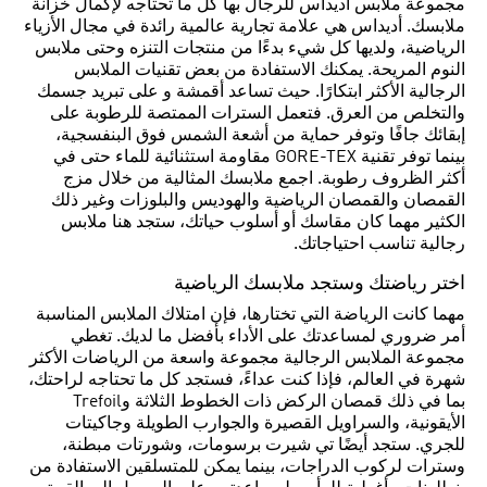
مجموعة ملابس أديداس للرجال بها كل ما تحتاجه لإكمال خزانة
ملابسك. أديداس هي علامة تجارية عالمية رائدة في مجال الأزياء
الرياضية، ولديها كل شيء بدءًا من منتجات التنزه وحتى ملابس
النوم المريحة. يمكنك الاستفادة من بعض تقنيات الملابس
الرجالية الأكثر ابتكارًا. حيث تساعد أقمشة و على تبريد جسمك
والتخلص من العرق. فتعمل السترات الممتصة للرطوبة على
إبقائك جافًا وتوفر حماية من أشعة الشمس فوق البنفسجية،
بينما توفر تقنية GORE-TEX مقاومة استثنائية للماء حتى في
أكثر الظروف رطوبة. اجمع ملابسك المثالية من خلال مزج
القمصان والقمصان الرياضية والهوديس والبلوزات وغير ذلك
الكثير مهما كان مقاسك أو أسلوب حياتك، ستجد هنا ملابس
رجالية تناسب احتياجاتك.
اختر رياضتك وستجد ملابسك الرياضية
مهما كانت الرياضة التي تختارها، فإن امتلاك الملابس المناسبة
أمر ضروري لمساعدتك على الأداء بأفضل ما لديك. تغطي
مجموعة الملابس الرجالية مجموعة واسعة من الرياضات الأكثر
شهرة في العالم، فإذا كنت عداءً، فستجد كل ما تحتاجه لراحتك،
بما في ذلك قمصان الركض ذات الخطوط الثلاثة وTrefoil
الأيقونية، والسراويل القصيرة والجوارب الطويلة وجاكيتات
للجري. ستجد أيضًا تي شيرت برسومات، وشورتات مبطنة،
وسترات لركوب الدراجات، بينما يمكن للمتسلقين الاستفادة من