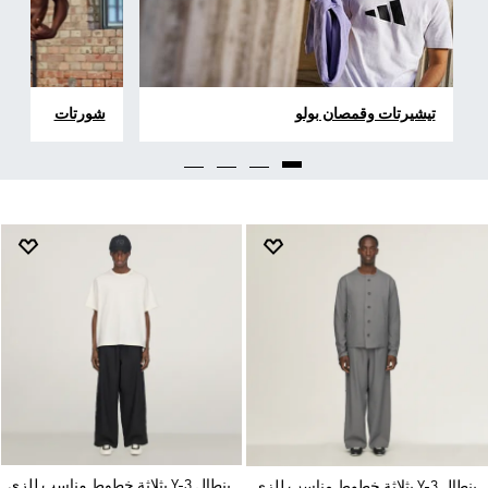
تيشيرتات وقمصان بولو
شورتات
بنطال Y-3 بثلاثة خطوط مناسب للزي
بنطال Y-3 بثلاثة خطوط مناسب للزي