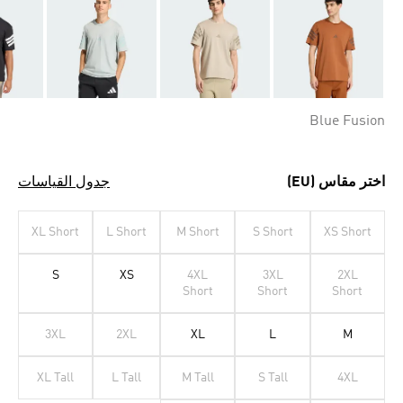
Blue Fusion
اختر مقاس (EU)
جدول القياسات
XL Short
L Short
M Short
S Short
XS Short
S
XS
4XL
3XL
2XL
Short
Short
Short
3XL
2XL
XL
L
M
XL Tall
L Tall
M Tall
S Tall
4XL