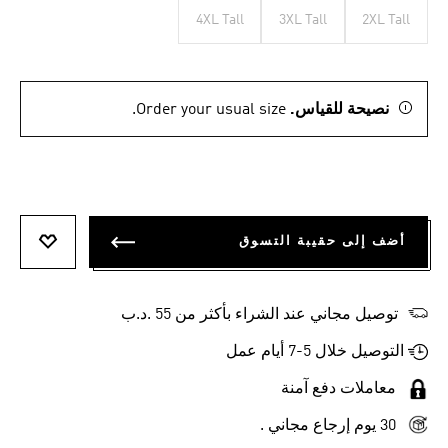
4XL Tall
3XL Tall
2XL Tall
نصيحة للقياس.
Order your usual size.
أضف إلى حقيبة التسوق
أضف إلى
توصيل مجاني عند الشراء بأكثر من 55 .د.ب‎
التوصيل خلال 5-7 أيام عمل
معاملات دفع آمنة
30 يوم إرجاع مجاني .