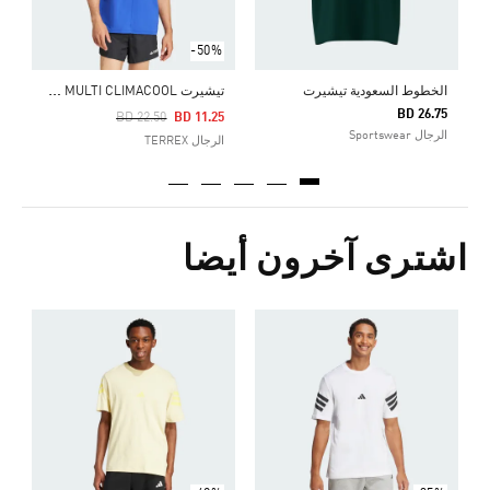
-50%
ت
يشيرت TERREX MULTI CLIMACOOL
الخطوط السعودية تيشيرت
BD 26.75
Price Reduced From
To
BD 22.50
BD 11.25
الرجال Sportswear
الرجال TERREX
اشترى آخرون أيضا
Price Reduced From
To
5
ا