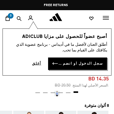
ا
Pause
FREE RETURNS
promotion
rotation
0
الرجال
ملابس
أصبح عضواً للحصول على مزايا ADICLUB
أطلق العنان لأفضل ما في أديداس - برنامج عضوية الذي
-30%
يكافئك على القيام بما تحب.
تيشيرت FUTURE ICONS 3-
سجل الدخول أو انضم الآن
أغلق
STRIPES
BD 14.35
Price reduced from
to
BD 20.50
:السعر الأصلي لهذا المنتج
8 ألوان متوفرة