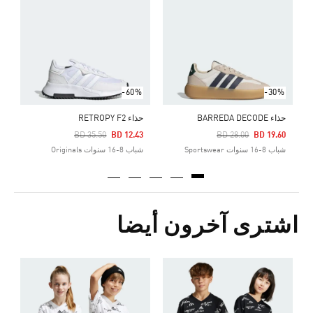
0
ا
-60%
-30%
حذاء BARREDA DECODE
حذاء RETROPY F2
Price Reduced From
To
Price Reduced From
To
BD 35.50
BD 12.43
BD 28.00
BD 19.60
شباب 8-16 سنوات Sportswear
شباب 8-16 سنوات Originals
اشترى آخرون أيضا
Price Reduced From
To
1
ش