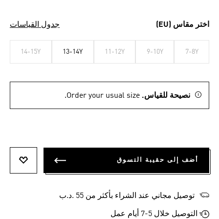
اختر مقاس (EU)
جدول القياسات
14-15Y
13-14Y
11-12Y
9-10Y
7-8Y
نصيحة للقياس.
Order your usual size.
أضف إلى حقيبة التسوق
أضف إلى
توصيل مجاني عند الشراء بأكثر من 55 .د.ب‎
التوصيل خلال 5-7 أيام عمل