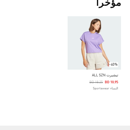
مؤخراً
-40%
تيشيرت ALL SZN
Price Reduced From
To
BD 18.25
BD 10.95
النساء Sportswear