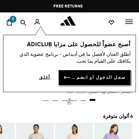
ا
Pause
FREE RETURNS
promotion
rotation
0
النساء
ملابس
أصبح عضواً للحصول على مزايا ADICLUB
أطلق العنان لأفضل ما في أديداس - برنامج عضوية الذي
-40%
يكافئك على القيام بما تحب.
تيشيرت ALL SZN
سجل الدخول أو انضم الآن
أغلق
BD 10.95
Price reduced from
to
BD 18.25
:السعر الأصلي لهذا المنتج
4 ألوان متوفرة