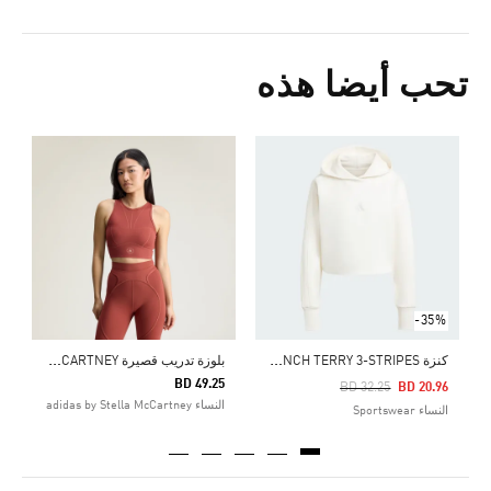
تحب أيضا هذه
Price Reduced From
To
9
ا
-35%
ك
نزة ALL SZN FRENCH TERRY 3-STRIPES
ب
لوزة تدريب قصيرة ADIDAS BY STELLA MCCARTNEY
BD 49.25
Price Reduced From
To
BD 32.25
BD 20.96
النساء adidas by Stella McCartney
النساء Sportswear