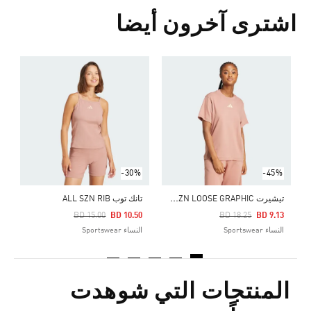
اشترى آخرون أيضا
Price Reduced From
To
1
ا
-30%
-45%
ت
يشيرت ALL SZN LOOSE GRAPHIC
تانك توب ALL SZN RIB
Price Reduced From
To
Price Reduced From
To
BD 15.00
BD 10.50
BD 18.25
BD 9.13
النساء Sportswear
النساء Sportswear
المنتجات التي شوهدت