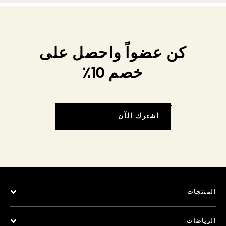
كن عضواً واحصل على
خصم 10٪
اشترك الآن
المنتجات
الرياضات