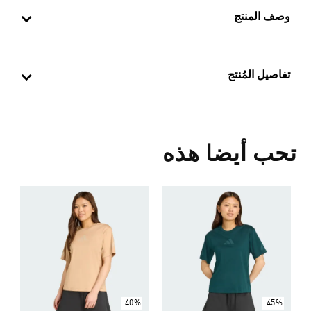
وصف المنتج
تفاصيل المُنتج
تحب أيضا هذه
ت
Price Reduced From
To
2
ا
-40%
-45%