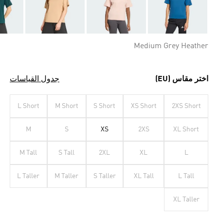
Medium Grey Heather
اختر مقاس (EU)
جدول القياسات
L Short
M Short
S Short
XS Short
2XS Short
M
S
XS
2XS
XL Short
M Tall
S Tall
2XL
XL
L
L Taller
M Taller
S Taller
XL Tall
L Tall
XL Taller