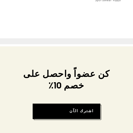
النساء Sportswear
كن عضواً واحصل على
خصم 10٪
اشترك الآن