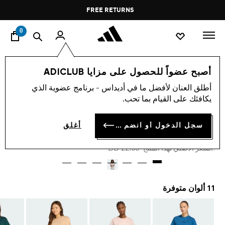
ا
Pause
FREE RETURNS
promotion
rotation
0
النساء
ملابس
أصبح عضواً للحصول على مزايا ADICLUB
أطلق العنان لأفضل ما في أديداس - برنامج عضوية الذي
-50%
يكافئك على القيام بما تحب.
تيشيرت ADIDAS Z.N.E.
سجل الدخول أو انضم الآن
أغلق
BD 11.25
Price reduced from
to
BD 22.50
:السعر الأصلي لهذا المنتج
11 ألوان متوفرة