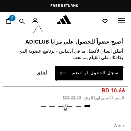
ا
Pause
FREE RETURNS
promotion
rotation
0
النساء
ملابس
أصبح عضواً للحصول على مزايا ADICLUB
أطلق العنان لأفضل ما في أديداس - برنامج عضوية الذي
-50%
يكافئك على القيام بما تحب.
تيشيرت ADICOLOR SPACER
سجل الدخول أو انضم الآن
أغلق
OVERSIZED TREFOIL
BD 10.66
Price reduced from
to
BD 22.50
:السعر الأصلي لهذا المنتج
White