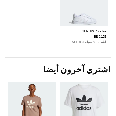
حذاء SUPERSTAR
BD 26.75
اطفال 1-4 سنوات Originals
اشترى آخرون أيضا
Price Reduced From
To
7
ا