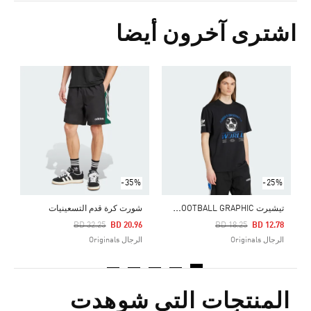
اشترى آخرون أيضا
Price Reduced From
To
0
ا
-35%
-25%
ت
يشيرت 90S FOOTBALL GRAPHIC
شورت كرة قدم التسعينيات
Price Reduced From
To
Price Reduced From
To
BD 32.25
BD 20.96
BD 18.25
BD 12.78
الرجال Originals
الرجال Originals
المنتجات التي شوهدت