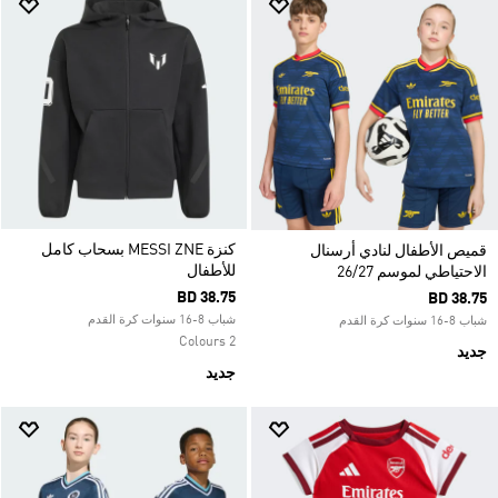
كنزة MESSI ZNE بسحاب كامل
قميص الأطفال لنادي أرسنال
للأطفال
الاحتياطي لموسم 26/27
BD 38.75
BD 38.75
شباب 8-16 سنوات كرة القدم
شباب 8-16 سنوات كرة القدم
2 Colours
جديد
جديد