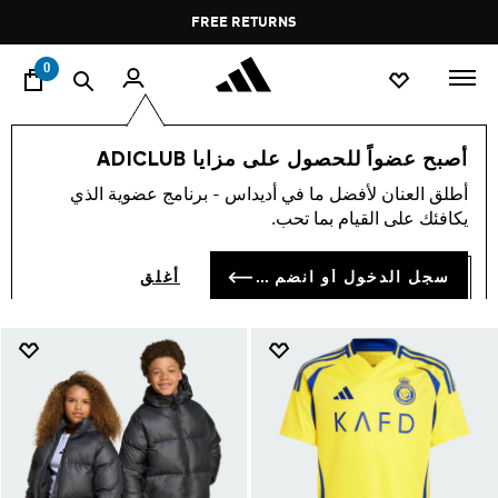
ا
Pause
FREE DELIVERY OVER 55 BHD
FREE RETURNS
promotion
rotation
0
الأطفال
الملابس
أصبح عضواً للحصول على مزايا ADICLUB
ملابس اطفال
أطلق العنان لأفضل ما في أديداس - برنامج عضوية الذي
(1381)
يكافئك على القيام بما تحب.
فلتر و صنف
صور كبيرة
سجل الدخول أو انضم الآن
أغلق