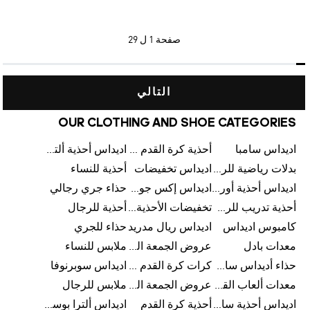
صفحة
1 ل 29
التالي
OUR CLOTHING AND SHOE CATEGORIES
اديداس سامبا
أحذية كرة القدم للرجال
اديداس أحذية ألترا بوست للرجال
بدلات رياضية للرجال
اديداس تخفيضات
أحذية للنساء
اديداس أحذية أورجينالز
اديداس إكس جود بيلينغهام
حذاء جري رجالي
أحذية تدريب للرجال
تخفيضات الأحذية للرجال
أحذية للرجال
كامبوس اديداس
اديداس ريال مدريد
حذاء للجري
معدات بادل
عروض الجمعة البيضاء للرجال
ملابس للنساء
حذاء أديداس سامبا للأطفال
كرات كرة القدم للرجال
اديداس سوبرنوفا
معدات ألعاب القوى
عروض الجمعة البيضاء للسيدات
ملابس للرجال
اديداس أحذية سامبا للنساء
أحذية كرة القدم
اديداس ألترا بوست