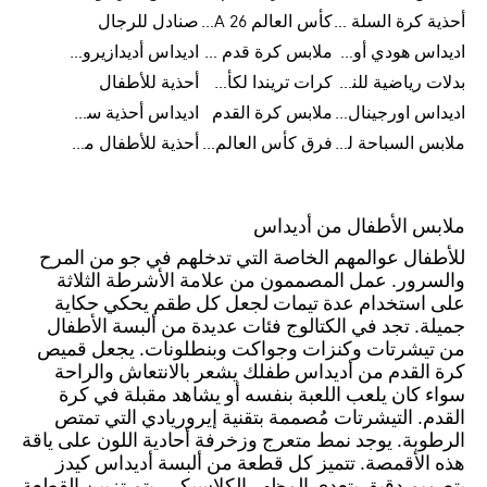
أحذية كرة السلة للرجال
كأس العالم FIFA 26™
صنادل للرجال
اديداس هودي أورجينال للنساء
ملابس كرة قدم للاطفال
اديداس أديدازيرو معدات الجري
بدلات رياضية للنساء
كرات تريندا لكأس العالم FIFA 26™
أحذية للأطفال
اديداس اورجينال ملابس
ملابس كرة القدم
اديداس أحذية سوبرنوفا للرجال
ملابس السباحة للرجال
فرق كأس العالم FIFA 26™
أحذية للأطفال من 8 إلى 16 سنة
ملابس الأطفال من أديداس
للأطفال عوالمهم الخاصة التي تدخلهم في جو من المرح
والسرور. عمل المصممون من علامة الأشرطة الثلاثة
على استخدام عدة تيمات لجعل كل طقم يحكي حكاية
جميلة. تجد في الكتالوج فئات عديدة من ألبسة الأطفال
من تيشرتات وكنزات وجواكت وبنطلونات. يجعل قميص
كرة القدم من أديداس طفلك يشعر بالانتعاش والراحة
سواء كان يلعب اللعبة بنفسه أو يشاهد مقبلة في كرة
القدم. التيشرتات مُصممة بتقنية إيروريادي التي تمتص
الرطوبة. يوجد نمط متعرج وزخرفة أحادية اللون على ياقة
هذه الأقمصة. تتميز كل قطعة من ألبسة أديداس كيدز