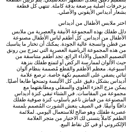
بتصميم دقيق يتعدى المظهر الكلاسيكي. يتم تزيين القطعة
بزخرفات أصلية مرصعة بدقة كاملة. تنتهي كل قطعة
بشعار أديداس الأيقوني والأصلي.
اختر ملابس الأطفال من أديداس
دلل طفلك بهذه المجموعة الأنيقة والعصرية من ملابس
الأطفال من أديداس. كل أطقم لباس الأطفال مصنوعة
من قطن وأنسجة عالية الجودة. يمكنك أن تختار ما يناسبك
من هذه المجموعة الرياضية العصرية التي تمزج بين رونق
التصميم الجميل والأداء الرائع. تجد أطقم متناسقة من
حيث الألوان لممارسة الركض أو لتمتع طفلك بنزهة
أسبوعية. معظم الأطقم والقطع مُصممة بنظام ألوان
ثنائي يضفي على التصميم نكهة خاصة. ترصع علامة
أديداس بشكل دقيق على كل الألبسة وتمنحها طابعا أصليًا.
يمكن مزج الجزء العلوي والسفلي ومطابقتهما مع
مجموعة من المقاسات. في الشتاء تبقي كنزة أديداس
المصنوعة من قماش ناعم بأسلوب كنزة صوفية طفلك
دافئًا وأنيقًا. في الصيف ينعش الشورت المُصمم بلمسة
عصرية طفلك وهو صالح للاستعمال اليومي. لملائمة
الطقم كاملاً يتسنى لك الاختيار من متجر العلامة
الإلكتروني أو في كل نقاط البيع.