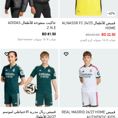
-40%
جاكيت منفوخة للأطفال ADIDAS
قميص للأطفال ALNASSR FC 24/25
Z.N.E.
HOME
BD 81.50
Price Reduced Fro
To
BD 37.50
BD 22.50
شباب 8-16 سنوات Sportswear
شباب 8-16 سنوات كرة القدم
قميص ريال مدريد الاحتياطي لموسم
قميص REAL MADRID 26/27 HOME
26/27 للأطفال
AUTHENTIC KIDS