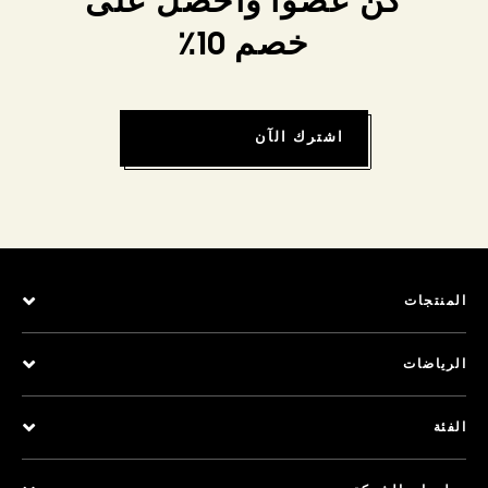
كن عضواً واحصل على
خصم 10٪
اشترك الآن
المنتجات
الرياضات
الفئة