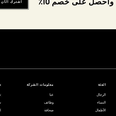
واحصل على خصم 10٪
اشترك الآن
الفئة
معلومات الشركة
د
الرجال
عنا
ت
النساء
وظائف
ش
الأطفال
صحافة
ا