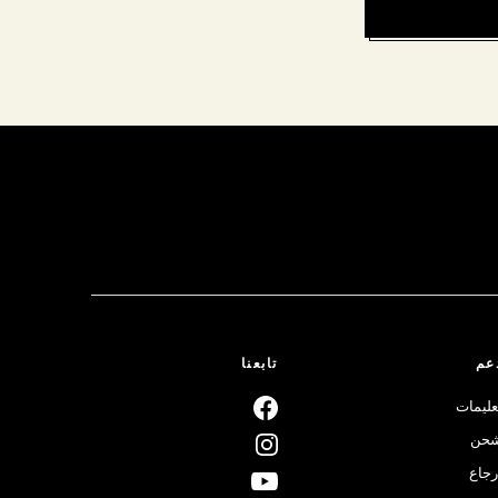
عم
تابعنا
عليمات
حن
رجاع