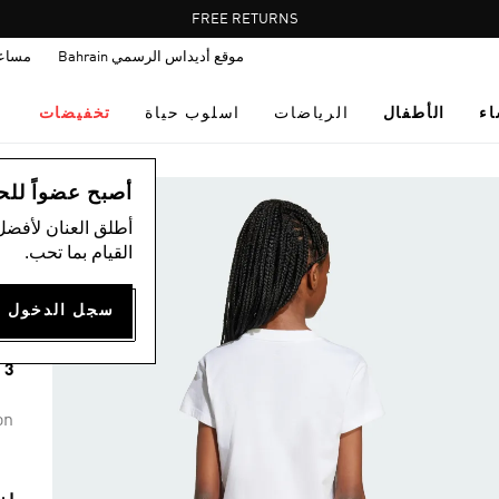
Pause
FREE DELIVERY OVER 55 BHD
FREE RETURNS
promotion
موقع أديداس الرسمي Bahrain
مساع
rotation
اء
الأطفال
الرياضات
اسلوب حياة
تخفيضات
ال
أصبح عضواً للحصول
أطلق العنان لأفضل
ت
القيام بما تحب.
S
75
3 ألوان متوفرة
on