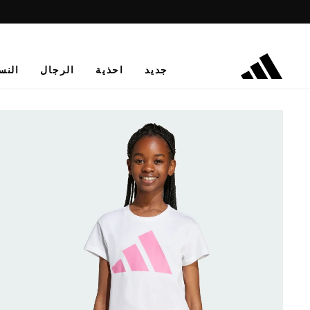
جديد
احذية
الرجال
النس