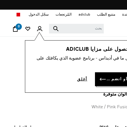
ا
دة
متتبع الطلب
adiclub
المُرتجعات
سجّل الدخول
0
أطفال
الملابس
 على مزايا ADICLUB
 ما في أديداس - برنامج عضوية الذي يكافئك على
يشيرت للأطفال
ESSENTIAL
سجل الدخول أو انضم الآن
أغلق
BD 9.
White / Pink Fusi