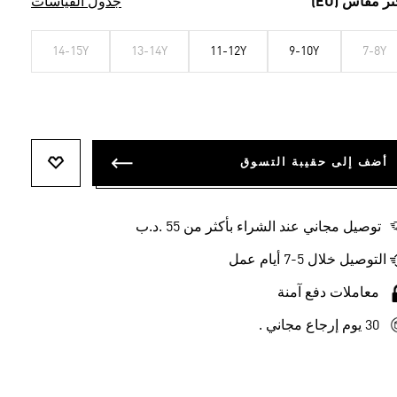
تر مقاس (EU)
جدول القياسات
14-15Y
13-14Y
11-12Y
9-10Y
7-8Y
أضف إلى حقيبة التسوق
أضف إلى ل
توصيل مجاني عند الشراء بأكثر من 55 .د.ب‎
التوصيل خلال 5-7 أيام عمل
معاملات دفع آمنة
30 يوم إرجاع مجاني .