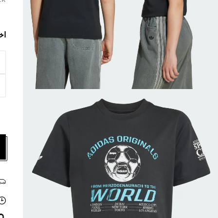
ck
اخ