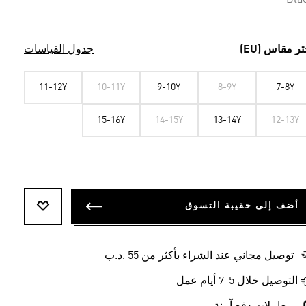
Bla
تر مقاس (EU)
جدول القياسات
11-12Y
10-11Y
9-10Y
8-9Y
7-8Y
15-16Y
14-15Y
13-14Y
12-13Y
أضف إلى حقيبة التسوق
أضف إلى ل
توصيل مجاني عند الشراء بأكثر من 55 .د.ب‎
التوصيل خلال 5-7 أيام عمل