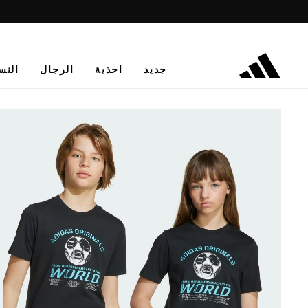
جديد
احذية
الرجال
النس