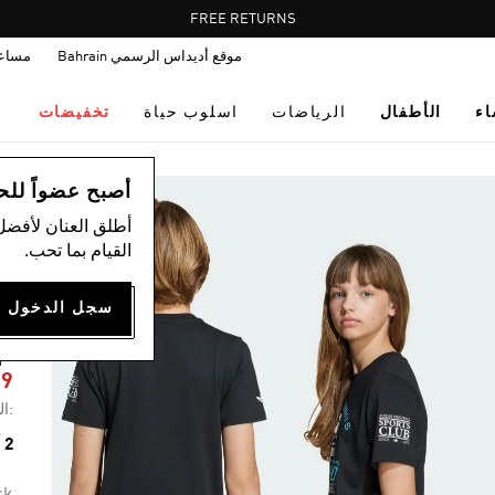
Pause
FREE RETURNS
promotion
موقع أديداس الرسمي Bahrain
مساع
rotation
اء
الأطفال
الرياضات
اسلوب حياة
تخفيضات
ال
أصبح عضواً للحصول
أطلق العنان لأفضل
القيام بما تحب.
ت
ج
49
:ال
2 ألوان متوفرة