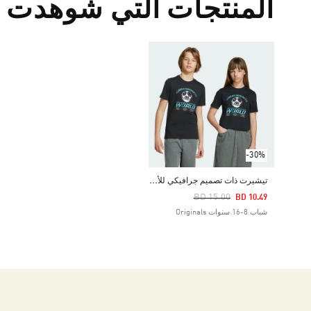
المنتجات التي شوهدت م
-30%
ت
يشيرت ذات تصميم جرافيكي للأطفال
Price Reduced From
To
BD 15.00
BD 10.49
شباب 8-16 سنوات Originals