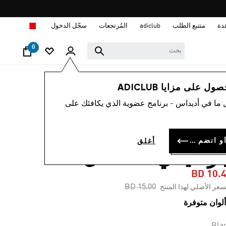
ا
دة
متتبع الطلب
adiclub
المُرتجعات
سجّل الدخول
0
أطفال
الملابس
 على مزايا ADICLUB
 ما في أديداس - برنامج عضوية الذي يكافئك على
-30%
يشيرت ذات تصميم
سجل الدخول أو انضم الآن
أغلق
رافيكي للأطفال
BD 10.
Price reduced from
to
BD 15.00
سعر الأصلي لهذا المنتج